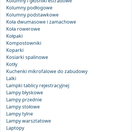
Kolumny i głośniki estradowe
Kolumny podłogowe
Kolumny podstawkowe
Koła dwumasowe i zamachowe
Koła rowerowe
Kołpaki
Kompostowniki
Koparki
Kosiarki spalinowe
Kotły
Kuchenki mikrofalowe do zabudowy
Lalki
Lampki tablicy rejestracyjnej
Lampy błyskowe
Lampy przednie
Lampy stołowe
Lampy tylne
Lampy warsztatowe
Laptopy