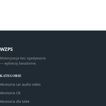
WZPS
Motoryzacja bez zgadywania
— wybieraj świadomie.
KATEGORIE
Akcesoria car audio video
Akcesoria CB
Akcesoria dla lalek