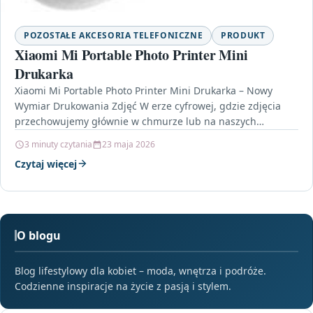
POZOSTAŁE AKCESORIA TELEFONICZNE
PRODUKT
Xiaomi Mi Portable Photo Printer Mini
Drukarka
Xiaomi Mi Portable Photo Printer Mini Drukarka – Nowy
Wymiar Drukowania Zdjęć W erze cyfrowej, gdzie zdjęcia
przechowujemy głównie w chmurze lub na naszych…
3 minuty czytania
23 maja 2026
Czytaj więcej
O blogu
Blog lifestylowy dla kobiet – moda, wnętrza i podróże.
Codzienne inspiracje na życie z pasją i stylem.