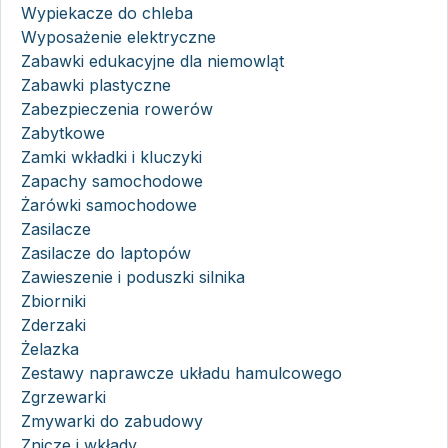
Wypiekacze do chleba
Wyposażenie elektryczne
Zabawki edukacyjne dla niemowląt
Zabawki plastyczne
Zabezpieczenia rowerów
Zabytkowe
Zamki wkładki i kluczyki
Zapachy samochodowe
Żarówki samochodowe
Zasilacze
Zasilacze do laptopów
Zawieszenie i poduszki silnika
Zbiorniki
Zderzaki
Żelazka
Zestawy naprawcze układu hamulcowego
Zgrzewarki
Zmywarki do zabudowy
Znicze i wkłady