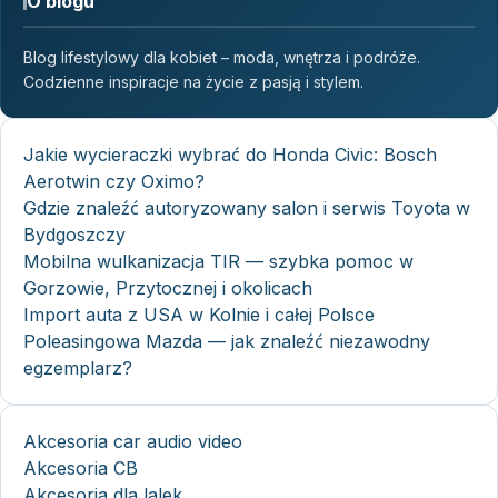
O blogu
Blog lifestylowy dla kobiet – moda, wnętrza i podróże.
Codzienne inspiracje na życie z pasją i stylem.
Jakie wycieraczki wybrać do Honda Civic: Bosch
Aerotwin czy Oximo?
Gdzie znaleźć autoryzowany salon i serwis Toyota w
Bydgoszczy
Mobilna wulkanizacja TIR — szybka pomoc w
Gorzowie, Przytocznej i okolicach
Import auta z USA w Kolnie i całej Polsce
Poleasingowa Mazda — jak znaleźć niezawodny
egzemplarz?
Akcesoria car audio video
Akcesoria CB
Akcesoria dla lalek