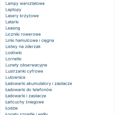
Lampy warsztatowe
Laptopy
Lasery krzyżowe
Latarki
Leasing
Liczniki rowerowe
Linki hamulcowe i cięgna
Listwy na zderzak
Lodówki
Lornetki
Lunety obserwacyjne
Lustrzanki cyfrowe
Lutownice
Ładowarki akumulatory i zasilacze
Ładowarki do telefonów
Ładowarki i zasilacze
Łańcuchy śniegowe
Łodzie
Łopaty szpadle i widły