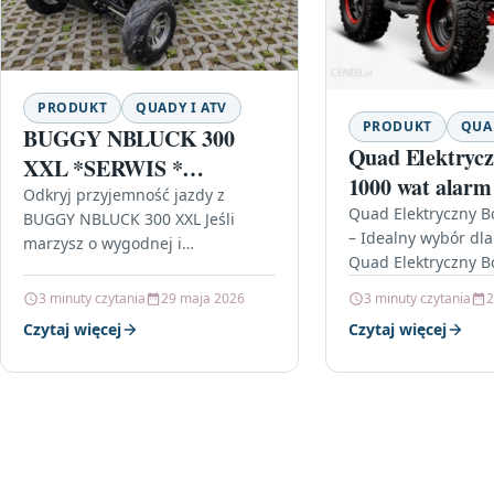
PRODUKT
QUADY I ATV
PRODUKT
QUAD
BUGGY NBLUCK 300
Quad Elektrycz
XXL *SERWIS *
1000 wat alarm 
DOSTAWA *
Odkryj przyjemność jazdy z
4biegi
Quad Elektryczny B
BUGGY NBLUCK 300 XXL Jeśli
– Idealny wybór dl
marzysz o wygodnej i
Quad Elektryczny B
ekscytującej jeździe w terenie,
alarm pilot 4biegi 
model BUGGY NBLUCK 300 XXL
3 minuty czytania
29 maja 2026
3 minuty czytania
2
pojazd, który z pe
jest idealnym…
Czytaj więcej
Czytaj więcej