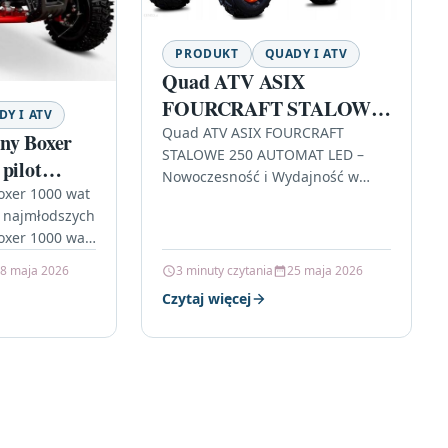
PRODUKT
QUADY I ATV
Quad ATV ASIX
FOURCRAFT STALOWE
Y I ATV
250 AUTOMAT LED
Quad ATV ASIX FOURCRAFT
ny Boxer
STALOWE 250 AUTOMAT LED –
pilot
Nowoczesność i Wydajność w
oxer 1000 wat
Jednym Quad ATV ASIX
a najmłodszych
FOURCRAFT STALOWE 250
oxer 1000 wat
AUTOMAT LED to wyjątkowy…
to nowoczesny
8 maja 2026
3 minuty czytania
25 maja 2026
wnością…
Czytaj więcej