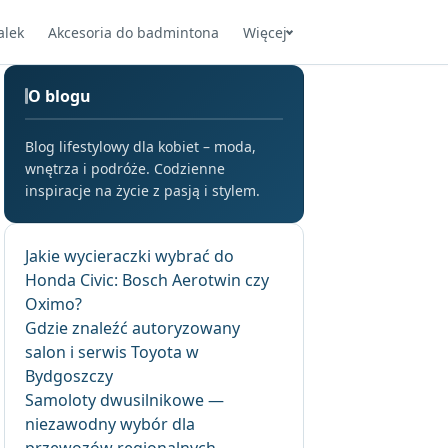
alek
Akcesoria do badmintona
Więcej
O blogu
Blog lifestylowy dla kobiet – moda,
wnętrza i podróże. Codzienne
inspiracje na życie z pasją i stylem.
Jakie wycieraczki wybrać do
Honda Civic: Bosch Aerotwin czy
Oximo?
Gdzie znaleźć autoryzowany
salon i serwis Toyota w
Bydgoszczy
Samoloty dwusilnikowe —
niezawodny wybór dla