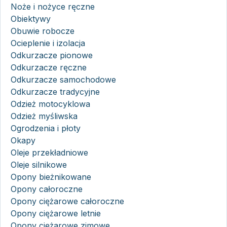
Noże i nożyce ręczne
Obiektywy
Obuwie robocze
Ocieplenie i izolacja
Odkurzacze pionowe
Odkurzacze ręczne
Odkurzacze samochodowe
Odkurzacze tradycyjne
Odzież motocyklowa
Odzież myśliwska
Ogrodzenia i płoty
Okapy
Oleje przekładniowe
Oleje silnikowe
Opony bieżnikowane
Opony całoroczne
Opony ciężarowe całoroczne
Opony ciężarowe letnie
Opony ciężarowe zimowe