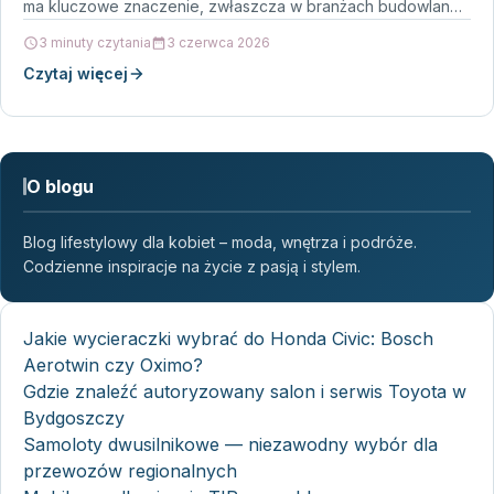
ma kluczowe znaczenie, zwłaszcza w branżach budowlanej,
inżynieryjnej i remontowej. Właśnie…
3 minuty czytania
3 czerwca 2026
Czytaj więcej
O blogu
Blog lifestylowy dla kobiet – moda, wnętrza i podróże.
Codzienne inspiracje na życie z pasją i stylem.
Jakie wycieraczki wybrać do Honda Civic: Bosch
Aerotwin czy Oximo?
Gdzie znaleźć autoryzowany salon i serwis Toyota w
Bydgoszczy
Samoloty dwusilnikowe — niezawodny wybór dla
przewozów regionalnych