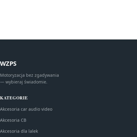
WZPS
Motoryzacja bez zgadywania
— wybieraj świadomie.
KATEGORIE
Akcesoria car audio video
Akcesoria CB
Akcesoria dla lalek