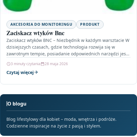
AKCESORIA DO MONITORINGU
PRODUKT
Zaciskacz wtyków Bnc
Zaciskacz wtyków BNC – Niezbędnik w każdym warsztacie W
dzisiejszych czasach, gdzie technologia rozwija się w
zawrotnym tempie, posiadanie odpowiednich narzędzi jest
kluczowe dla…
3 minuty czytania
28 maja 2026
Czytaj więcej
O blogu
Blog lifestylowy dla kobiet – moda, wnętrza i podróże.
Codzienne inspiracje na życie z pasją i stylem.