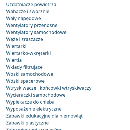
Uzdatniacze powietrza
Wahacze i sworznie
Wały napędowe
Wentylatory przenośne
Wentylatory samochodowe
Węże i zraszacze
Wiertarki
Wiertarko-wkrętarki
Wiertła
Wkłady filtrujące
Woski samochodowe
Wózki spacerowe
Wtryskiwacze i końcówki wtryskiwaczy
Wycieraczki samochodowe
Wypiekacze do chleba
Wyposażenie elektryczne
Zabawki edukacyjne dla niemowląt
Zabawki plastyczne
Zabezpieczenia rowerów