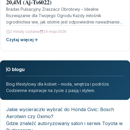
20,4M (Aj-Ts6022)
Bradas Pulsacyjny Zraszacz Obrotowy – Idealne
Rozwiązanie dla Twojego Ogrodu Każdy miłośnik
ogrodnictwa wie, jak istotne jest odpowiednie nawadnianie
roślin. Właściwe nawodnienie wpływa nie…
2 minuty czytania
24 maja 2026
Czytaj więcej
O blogu
Blog lifestylowy dla kobiet – moda, wnętrza i podróże.
Codzienne inspiracje na życie z pasją i stylem.
Jakie wycieraczki wybrać do Honda Civic: Bosch
Aerotwin czy Oximo?
Gdzie znaleźć autoryzowany salon i serwis Toyota w