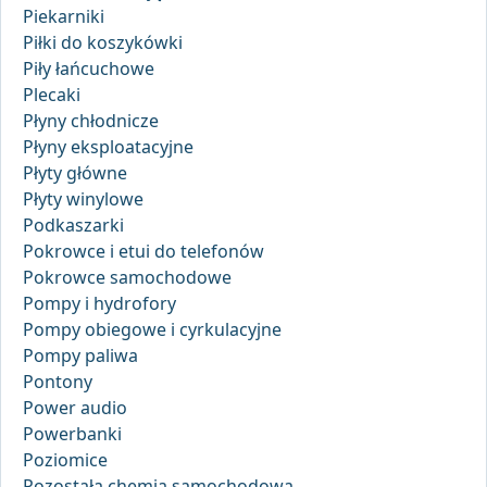
Piekarniki
Piłki do koszykówki
Piły łańcuchowe
Plecaki
Płyny chłodnicze
Płyny eksploatacyjne
Płyty główne
Płyty winylowe
Podkaszarki
Pokrowce i etui do telefonów
Pokrowce samochodowe
Pompy i hydrofory
Pompy obiegowe i cyrkulacyjne
Pompy paliwa
Pontony
Power audio
Powerbanki
Poziomice
Pozostała chemia samochodowa