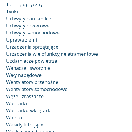
Tuning optyczny
Tynki
Uchwyty narciarskie
Uchwyty rowerowe
Uchwyty samochodowe
Uprawa ziemi
Urządzenia sprzątające
Urządzenia wielofunkcyjne atramentowe
Uzdatniacze powietrza
Wahacze i sworznie
Wały napędowe
Wentylatory przenośne
Wentylatory samochodowe
Węże i zraszacze
Wiertarki
Wiertarko-wkrętarki
Wiertła
Wkłady filtrujące
Woski samochodowe