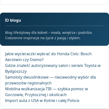
O blogu
Blog lifestylowy dla kobiet – moda, wnętrza i podróże.
Codzienne inspiracje na życie z pasją i stylem.
Jakie wycieraczki wybrać do Honda Civic: Bosch
Aerotwin czy Oximo?
Gdzie znaleźć autoryzowany salon i serwis Toyota w
Bydgoszczy
Samoloty dwusilnikowe — niezawodny wybór dla
przewozów regionalnych
Mobilna wulkanizacja TIR — szybka pomoc w
Gorzowie, Przytocznej i okolicach
Import auta z USA w Kolnie i całej Polsce