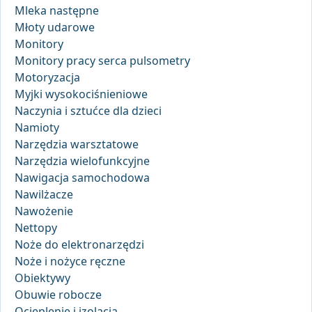
Mleka następne
Młoty udarowe
Monitory
Monitory pracy serca pulsometry
Motoryzacja
Myjki wysokociśnieniowe
Naczynia i sztućce dla dzieci
Namioty
Narzędzia warsztatowe
Narzędzia wielofunkcyjne
Nawigacja samochodowa
Nawilżacze
Nawożenie
Nettopy
Noże do elektronarzędzi
Noże i nożyce ręczne
Obiektywy
Obuwie robocze
Ocieplenie i izolacja