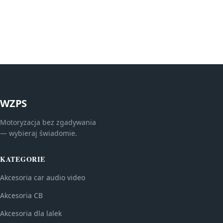
WZPS
Motoryzacja bez zgadywania
— wybieraj świadomie.
KATEGORIE
Akcesoria car audio video
Akcesoria CB
Akcesoria dla lalek