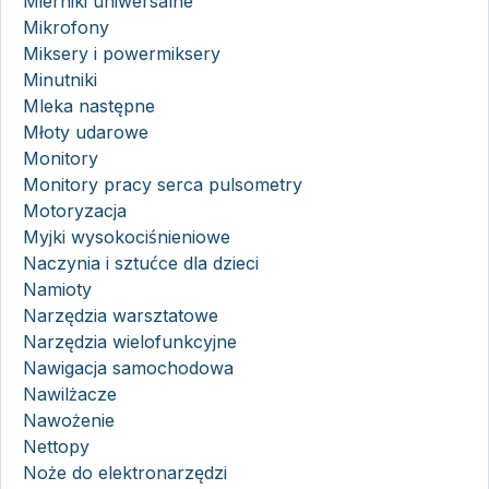
Mierniki uniwersalne
Mikrofony
Miksery i powermiksery
Minutniki
Mleka następne
Młoty udarowe
Monitory
Monitory pracy serca pulsometry
Motoryzacja
Myjki wysokociśnieniowe
Naczynia i sztućce dla dzieci
Namioty
Narzędzia warsztatowe
Narzędzia wielofunkcyjne
Nawigacja samochodowa
Nawilżacze
Nawożenie
Nettopy
Noże do elektronarzędzi