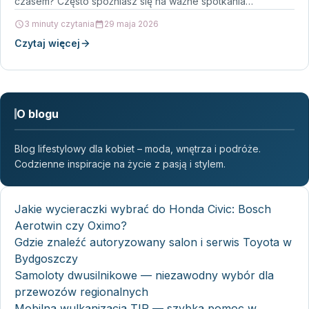
czasem? Często spóźniasz się na ważne spotkania…
3 minuty czytania
29 maja 2026
Czytaj więcej
O blogu
Blog lifestylowy dla kobiet – moda, wnętrza i podróże.
Codzienne inspiracje na życie z pasją i stylem.
Jakie wycieraczki wybrać do Honda Civic: Bosch
Aerotwin czy Oximo?
Gdzie znaleźć autoryzowany salon i serwis Toyota w
Bydgoszczy
Samoloty dwusilnikowe — niezawodny wybór dla
przewozów regionalnych
Mobilna wulkanizacja TIR — szybka pomoc w