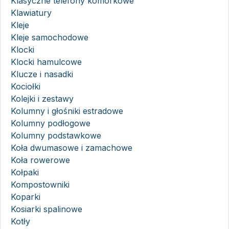
Klasyczne telefony komórkowe
Klawiatury
Kleje
Kleje samochodowe
Klocki
Klocki hamulcowe
Klucze i nasadki
Kociołki
Kolejki i zestawy
Kolumny i głośniki estradowe
Kolumny podłogowe
Kolumny podstawkowe
Koła dwumasowe i zamachowe
Koła rowerowe
Kołpaki
Kompostowniki
Koparki
Kosiarki spalinowe
Kotły