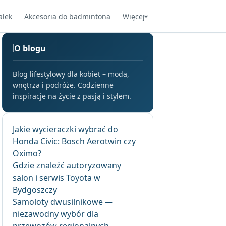
alek
Akcesoria do badmintona
Więcej
O blogu
Blog lifestylowy dla kobiet – moda,
wnętrza i podróże. Codzienne
inspiracje na życie z pasją i stylem.
Jakie wycieraczki wybrać do
Honda Civic: Bosch Aerotwin czy
Oximo?
Gdzie znaleźć autoryzowany
salon i serwis Toyota w
Bydgoszczy
Samoloty dwusilnikowe —
niezawodny wybór dla