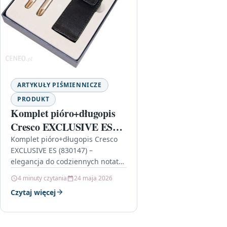
ARTYKUŁY PIŚMIENNICZE
PRODUKT
Komplet pióro+długopis
Cresco EXCLUSIVE ES
(830147)
Komplet pióro+długopis Cresco
EXCLUSIVE ES (830147) –
elegancja do codziennych notatek
Jeśli szukasz zestawu, który
4 minuty czytania
24 maja 2026
wygląda świetnie i jednocześnie
Czytaj więcej
sprawdza się w praktyce,
Komplet…