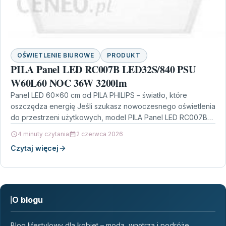
OŚWIETLENIE BIUROWE
PRODUKT
PILA Panel LED RC007B LED32S/840 PSU
W60L60 NOC 36W 3200lm
Panel LED 60×60 cm od PILA PHILIPS – światło, które
oszczędza energię Jeśli szukasz nowoczesnego oświetlenia
do przestrzeni użytkowych, model PILA Panel LED RC007B…
4 minuty czytania
2 czerwca 2026
Czytaj więcej
O blogu
Blog lifestylowy dla kobiet – moda, wnętrza i podróże.