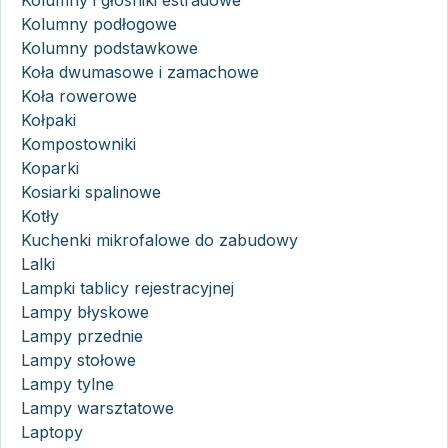
Kolumny i głośniki estradowe
Kolumny podłogowe
Kolumny podstawkowe
Koła dwumasowe i zamachowe
Koła rowerowe
Kołpaki
Kompostowniki
Koparki
Kosiarki spalinowe
Kotły
Kuchenki mikrofalowe do zabudowy
Lalki
Lampki tablicy rejestracyjnej
Lampy błyskowe
Lampy przednie
Lampy stołowe
Lampy tylne
Lampy warsztatowe
Laptopy