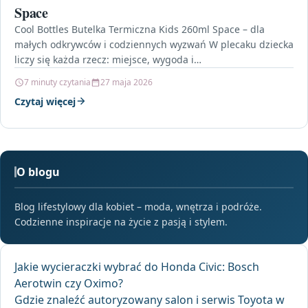
Space
Cool Bottles Butelka Termiczna Kids 260ml Space – dla
małych odkrywców i codziennych wyzwań W plecaku dziecka
liczy się każda rzecz: miejsce, wygoda i…
7 minuty czytania
27 maja 2026
Czytaj więcej
O blogu
Blog lifestylowy dla kobiet – moda, wnętrza i podróże.
Codzienne inspiracje na życie z pasją i stylem.
Jakie wycieraczki wybrać do Honda Civic: Bosch
Aerotwin czy Oximo?
Gdzie znaleźć autoryzowany salon i serwis Toyota w