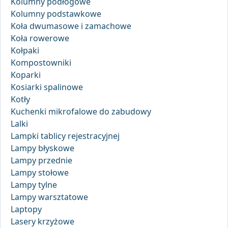
Kolumny podłogowe
Kolumny podstawkowe
Koła dwumasowe i zamachowe
Koła rowerowe
Kołpaki
Kompostowniki
Koparki
Kosiarki spalinowe
Kotły
Kuchenki mikrofalowe do zabudowy
Lalki
Lampki tablicy rejestracyjnej
Lampy błyskowe
Lampy przednie
Lampy stołowe
Lampy tylne
Lampy warsztatowe
Laptopy
Lasery krzyżowe