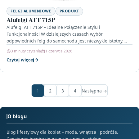
FELGI ALUMINIOWE
PRODUKT
Alufelgi ATT 715P
Alufelgi ATT 715P – Idealne Połączenie Stylu i
Funkcjonalności W dzisiejszych czasach wybór
odpowiednich felg do samochodu jest niezwykle istotny.
Oprócz estetyki, felgi powinny…
3 minuty czytania
1 czerwca 2026
Czytaj więcej
1
2
3
4
Następna →
O blogu
Blog lifestylowy dla kobiet – moda, wnętrza i podróże.
Codzienne inspiracje na życie z pasją i stylem.