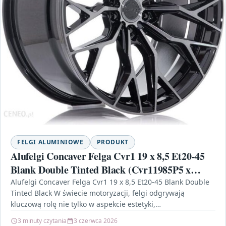
FELGI ALUMINIOWE
PRODUKT
Alufelgi Concaver Felga Cvr1 19 x 8,5 Et20-45
Blank Double Tinted Black (Cvr11985P5 x
2072Dtb)
Alufelgi Concaver Felga Cvr1 19 x 8,5 Et20-45 Blank Double
Tinted Black W świecie motoryzacji, felgi odgrywają
kluczową rolę nie tylko w aspekcie estetyki,…
3 minuty czytania
3 czerwca 2026