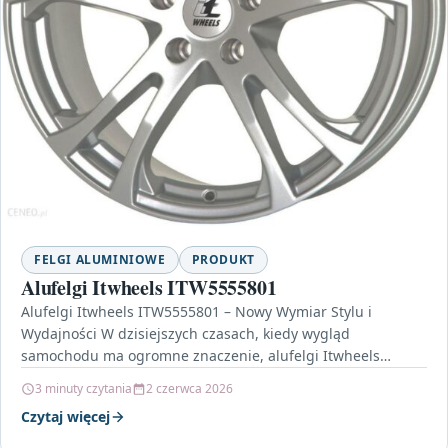
FELGI ALUMINIOWE
PRODUKT
Alufelgi Itwheels ITW5555801
Alufelgi Itwheels ITW5555801 – Nowy Wymiar Stylu i
Wydajności W dzisiejszych czasach, kiedy wygląd
samochodu ma ogromne znaczenie, alufelgi Itwheels
ITW5555801 stają się nie…
3 minuty czytania
2 czerwca 2026
Czytaj więcej