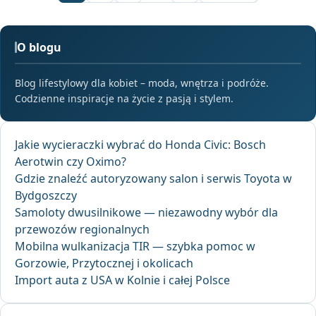
O blogu
Blog lifestylowy dla kobiet – moda, wnętrza i podróże.
Codzienne inspiracje na życie z pasją i stylem.
Jakie wycieraczki wybrać do Honda Civic: Bosch
Aerotwin czy Oximo?
Gdzie znaleźć autoryzowany salon i serwis Toyota w
Bydgoszczy
Samoloty dwusilnikowe — niezawodny wybór dla
przewozów regionalnych
Mobilna wulkanizacja TIR — szybka pomoc w
Gorzowie, Przytocznej i okolicach
Import auta z USA w Kolnie i całej Polsce