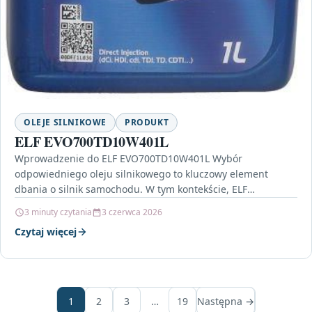
OLEJE SILNIKOWE
PRODUKT
ELF EVO700TD10W401L
Wprowadzenie do ELF EVO700TD10W401L Wybór
odpowiedniego oleju silnikowego to kluczowy element
dbania o silnik samochodu. W tym kontekście, ELF
EVO700TD10W401L wyróżnia się na rynku…
3 minuty czytania
3 czerwca 2026
Czytaj więcej
1
2
3
…
19
Następna →