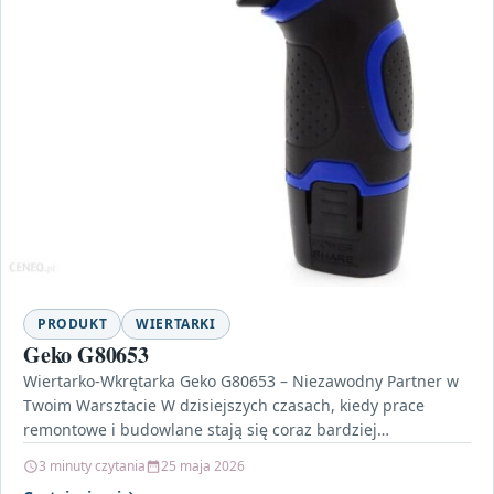
PRODUKT
WIERTARKI
Geko G80653
Wiertarko-Wkrętarka Geko G80653 – Niezawodny Partner w
Twoim Warsztacie W dzisiejszych czasach, kiedy prace
remontowe i budowlane stają się coraz bardziej
powszechne, niezbędne jest…
3 minuty czytania
25 maja 2026