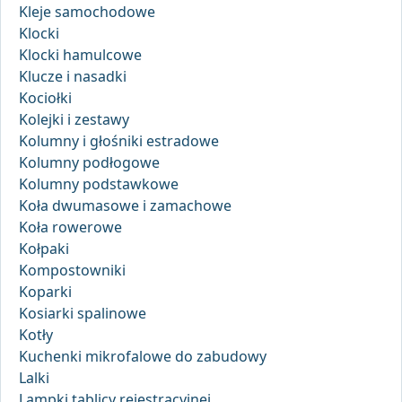
Kleje samochodowe
Klocki
Klocki hamulcowe
Klucze i nasadki
Kociołki
Kolejki i zestawy
Kolumny i głośniki estradowe
Kolumny podłogowe
Kolumny podstawkowe
Koła dwumasowe i zamachowe
Koła rowerowe
Kołpaki
Kompostowniki
Koparki
Kosiarki spalinowe
Kotły
Kuchenki mikrofalowe do zabudowy
Lalki
Lampki tablicy rejestracyjnej