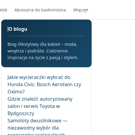
alek
Akcesoria do badmintona
Więcej
O blogu
Blog lifestylowy dla kobiet – moda,
wnętrza i podróże. Codzienne
inspiracje na życie z pasją i stylem.
Jakie wycieraczki wybrać do
Honda Civic: Bosch Aerotwin czy
Oximo?
Gdzie znaleźć autoryzowany
salon i serwis Toyota w
Bydgoszczy
Samoloty dwusilnikowe —
niezawodny wybór dla