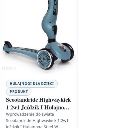
HULAJNOGI DLA DZIECI
PRODUKT
Scootandride Highwaykick
1 2w1 Jeździk I Hulajnoga
Steel
Wprowadzenie do świata
Scootandride Highwaykick 1 2w1
Jeździk I Hulajnoga Steel W