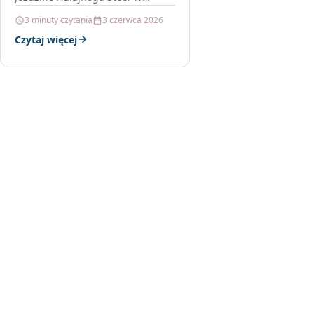
poszukiwaniu idealnego pojazdu
3 minuty czytania
3 czerwca 2026
dla naszych najmłodszych, często
Czytaj więcej
stajemy przed wyzwaniem
wyboru między…