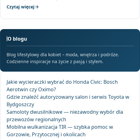
Czytaj więcej
O blogu
Blog lifestylowy dla kobiet – moda, wnętrza i podróże.
Codzienne inspiracje na życie z pasją i stylem.
Jakie wycieraczki wybrać do Honda Civic: Bosch
Aerotwin czy Oximo?
Gdzie znaleźć autoryzowany salon i serwis Toyota w
Bydgoszczy
Samoloty dwusilnikowe — niezawodny wybór dla
przewozów regionalnych
Mobilna wulkanizacja TIR — szybka pomoc w
Gorzowie, Przytocznej i okolicach