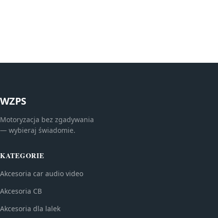
WZPS
Motoryzacja bez zgadywania
— wybieraj świadomie.
KATEGORIE
Akcesoria car audio video
Akcesoria CB
Akcesoria dla lalek