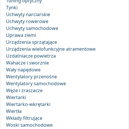
Tuning optyczny
Tynki
Uchwyty narciarskie
Uchwyty rowerowe
Uchwyty samochodowe
Uprawa ziemi
Urządzenia sprzątające
Urządzenia wielofunkcyjne atramentowe
Uzdatniacze powietrza
Wahacze i sworznie
Wały napędowe
Wentylatory przenośne
Wentylatory samochodowe
Węże i zraszacze
Wiertarki
Wiertarko-wkrętarki
Wiertła
Wkłady filtrujące
Woski samochodowe