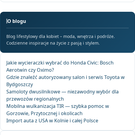
O blogu
Blog lifestylowy dla kobiet – moda, wnętrza i podróże.
Codzienne inspiracje na życie z pasją i stylem.
Jakie wycieraczki wybrać do Honda Civic: Bosch
Aerotwin czy Oximo?
Gdzie znaleźć autoryzowany salon i serwis Toyota w
Bydgoszczy
Samoloty dwusilnikowe — niezawodny wybór dla
przewozów regionalnych
Mobilna wulkanizacja TIR — szybka pomoc w
Gorzowie, Przytocznej i okolicach
Import auta z USA w Kolnie i całej Polsce