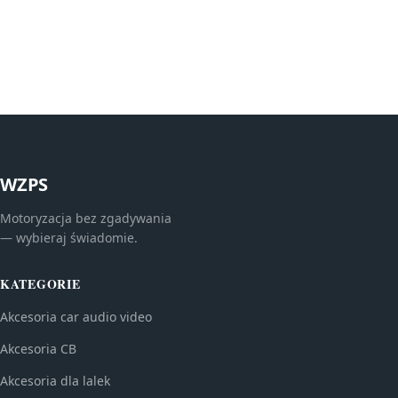
WZPS
Motoryzacja bez zgadywania
— wybieraj świadomie.
KATEGORIE
Akcesoria car audio video
Akcesoria CB
Akcesoria dla lalek