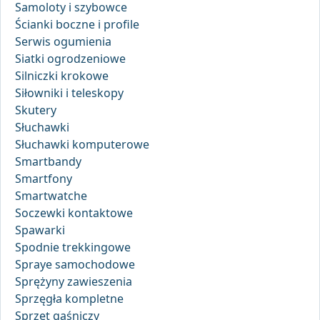
Samoloty i szybowce
Ścianki boczne i profile
Serwis ogumienia
Siatki ogrodzeniowe
Silniczki krokowe
Siłowniki i teleskopy
Skutery
Słuchawki
Słuchawki komputerowe
Smartbandy
Smartfony
Smartwatche
Soczewki kontaktowe
Spawarki
Spodnie trekkingowe
Spraye samochodowe
Sprężyny zawieszenia
Sprzęgła kompletne
Sprzęt gaśniczy