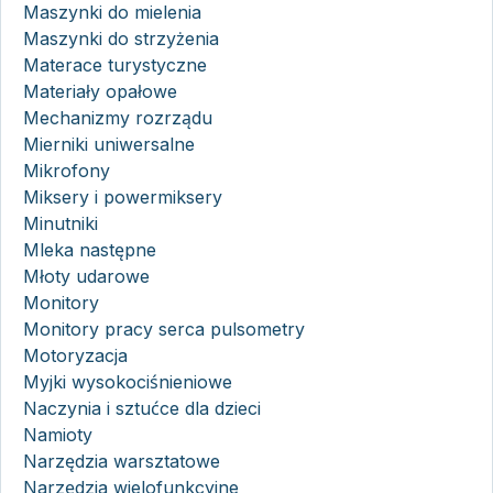
Maszynki do mielenia
Maszynki do strzyżenia
Materace turystyczne
Materiały opałowe
Mechanizmy rozrządu
Mierniki uniwersalne
Mikrofony
Miksery i powermiksery
Minutniki
Mleka następne
Młoty udarowe
Monitory
Monitory pracy serca pulsometry
Motoryzacja
Myjki wysokociśnieniowe
Naczynia i sztućce dla dzieci
Namioty
Narzędzia warsztatowe
Narzędzia wielofunkcyjne