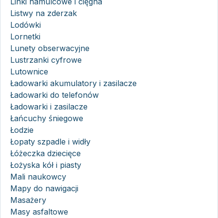
Linki hamulcowe i cięgna
Listwy na zderzak
Lodówki
Lornetki
Lunety obserwacyjne
Lustrzanki cyfrowe
Lutownice
Ładowarki akumulatory i zasilacze
Ładowarki do telefonów
Ładowarki i zasilacze
Łańcuchy śniegowe
Łodzie
Łopaty szpadle i widły
Łóżeczka dziecięce
Łożyska kół i piasty
Mali naukowcy
Mapy do nawigacji
Masażery
Masy asfaltowe