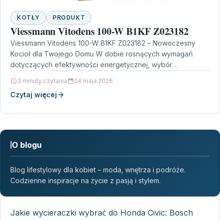
KOTŁY
PRODUKT
Viessmann Vitodens 100-W B1KF Z023182
Viessmann Vitodens 100-W B1KF Z023182 – Nowoczesny
Kocioł dla Twojego Domu W dobie rosnących wymagań
dotyczących efektywności energetycznej, wybór
odpowiedniego systemu grzewczego staje się…
3 minuty czytania
24 maja 2026
Czytaj więcej
O blogu
Blog lifestylowy dla kobiet – moda, wnętrza i podróże.
Codzienne inspiracje na życie z pasją i stylem.
Jakie wycieraczki wybrać do Honda Civic: Bosch