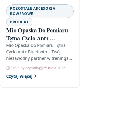
POZOSTAŁE AKCESORIA
ROWEROWE
PRODUKT
Mio Opaska Do Pomiaru
Tętna Cyclo Ant+
Bluetooth
Mio Opaska Do Pomiaru Tętna
Cyclo Ant+ Bluetooth – Twój
niezawodny partner w treningach
Jeśli szukasz sposobu na
3 minuty czytania
25 maja 2026
skuteczniejsze monitorowanie
Czytaj więcej
swoich postępów w treningach,…