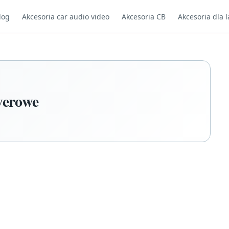
log
Akcesoria car audio video
Akcesoria CB
Akcesoria dla l
werowe