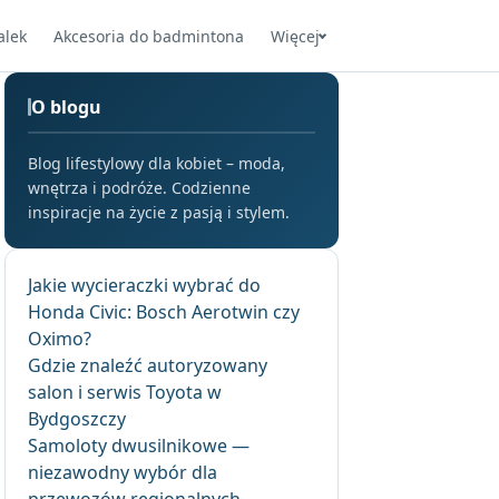
alek
Akcesoria do badmintona
Więcej
O blogu
Blog lifestylowy dla kobiet – moda,
wnętrza i podróże. Codzienne
inspiracje na życie z pasją i stylem.
Jakie wycieraczki wybrać do
Honda Civic: Bosch Aerotwin czy
Oximo?
Gdzie znaleźć autoryzowany
salon i serwis Toyota w
Bydgoszczy
Samoloty dwusilnikowe —
niezawodny wybór dla