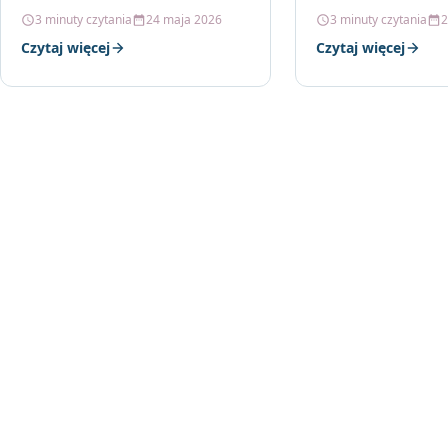
Twojego Pojazdu Jeśli jesteś
3 minuty czytania
24 maja 2026
3 minuty czytania
2
właścicielem Saaba 9-3
Czytaj więcej
Czytaj więcej
Sporthatch Kombi z lat…