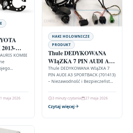
E
HAKI HOLOWNICZE
OYOTA
PRODUKT
2013-
Thule DEDYKOWANA
 AURIS KOMBI
WIąZKA 7 PIN AUDI A3
lne
SPORTBACK (701413)
ojego
Thule DEDYKOWANA WIąZKA 7
PIN AUDI A3 SPORTBACK (701413)
a
– Niezawodność i Bezpieczeństwo
uczowy krok
na Drodze W dzisiejszych
iela
czasach, gdy technologia
1 maja 2026
3 minuty czytania
27 maja 2026
samochodowa rozwija się w…
Czytaj więcej