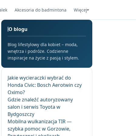
alek
Akcesoria do badmintona
Więcej
O blogu
Blog lifestylowy dla kobiet – moda,
wnętrza i podróże. Codzienne
inspiracje na życie z pasją i stylem.
Jakie wycieraczki wybrać do
Honda Civic: Bosch Aerotwin czy
Oximo?
Gdzie znaleźć autoryzowany
salon i serwis Toyota w
Bydgoszczy
Mobilna wulkanizacja TIR —
szybka pomoc w Gorzowie,