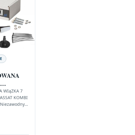
E
KOWANA
N
 PASSAT
A WIąZKA 7
PASSAT KOMBI
AN
– Niezawodny
 pojazdu W
ch samochody