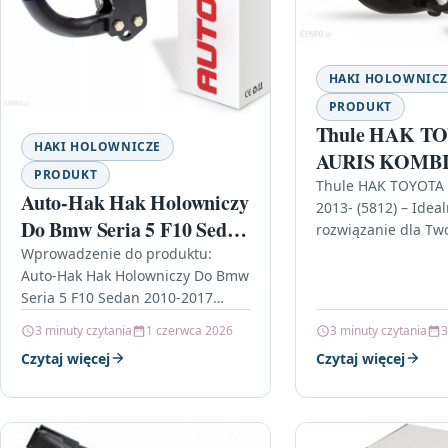
HAKI HOLOWNICZ
PRODUKT
Thule HAK T
HAKI HOLOWNICZE
AURIS KOMBI 
PRODUKT
(5812)
Thule HAK TOYOTA
Auto-Hak Hak Holowniczy
2013- (5812) – Idea
Do Bmw Seria 5 F10 Sedan
rozwiązanie dla Tw
samochodu Wybór
2010-2017 Axlb-18
Wprowadzenie do produktu:
odpowiedniego hak
Auto-Hak Hak Holowniczy Do Bmw
holowniczego to kl
Seria 5 F10 Sedan 2010-2017
dla każdego właścic
Axlb-18 W dzisiejszych czasach
3 minuty czytania
1 czerwca 2026
3 minuty czytania
3
samochodu,…
coraz więcej kierowców decyduje
Czytaj więcej
Czytaj więcej
się na zakup…