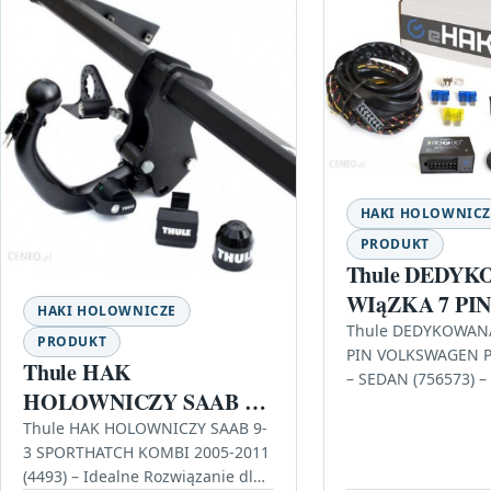
HAKI HOLOWNICZ
PRODUKT
Thule DEDY
WIąZKA 7 PI
HAKI HOLOWNICZE
VOLKSWAGEN
Thule DEDYKOWAN
PRODUKT
PIN VOLKSWAGEN 
KOMBI – SED
Thule HAK
– SEDAN (756573) 
(756573)
HOLOWNICZY SAAB 9-3
wybór dla Twojego
SPORTHATCH KOMBI
dzisiejszych czasa
Thule HAK HOLOWNICZY SAAB 9-
stają się coraz…
3 SPORTHATCH KOMBI 2005-2011
2005-2011 (4493)
(4493) – Idealne Rozwiązanie dla