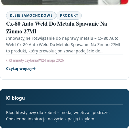
KLEJE SAMOCHODOWE
PRODUKT
Cx-80 Auto Weld Do Metalu Spawanie Na
Zimno 27Ml
Innowacyjne rozwiązanie do naprawy metalu – Cx-80 Auto
Weld Cx-80 Auto Weld Do Metalu Spawanie Na Zimno 27Ml
to produkt, który zrewolucjonizował podejście do…
3 minuty czytania
24 maja 2026
Czytaj więcej
O blogu
Blog lifestylowy dla kobiet – moda, wnętrza i podróże.
Codzienne inspiracje na życie z pasją i stylem.