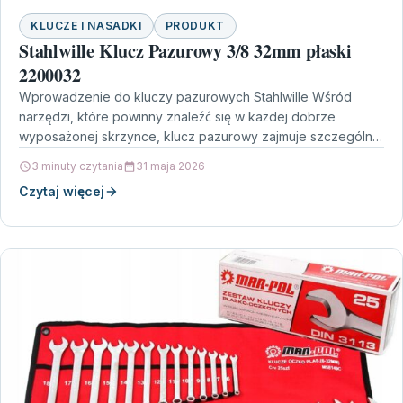
KLUCZE I NASADKI
PRODUKT
Stahlwille Klucz Pazurowy 3/8 32mm płaski
2200032
Wprowadzenie do kluczy pazurowych Stahlwille Wśród
narzędzi, które powinny znaleźć się w każdej dobrze
wyposażonej skrzynce, klucz pazurowy zajmuje szczególne
miejsce. Stahlwille Klucz Pazurowy…
3 minuty czytania
31 maja 2026
Czytaj więcej