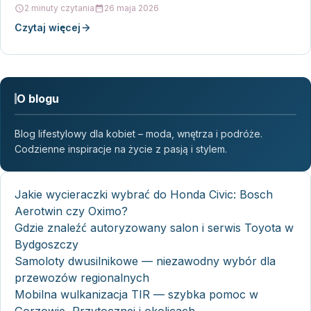
w dobrym stanie. Stahlwille…
2 minuty czytania
26 maja 2026
Czytaj więcej
O blogu
Blog lifestylowy dla kobiet – moda, wnętrza i podróże.
Codzienne inspiracje na życie z pasją i stylem.
Jakie wycieraczki wybrać do Honda Civic: Bosch
Aerotwin czy Oximo?
Gdzie znaleźć autoryzowany salon i serwis Toyota w
Bydgoszczy
Samoloty dwusilnikowe — niezawodny wybór dla
przewozów regionalnych
Mobilna wulkanizacja TIR — szybka pomoc w