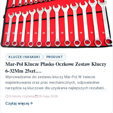
KLUCZE I NASADKI
PRODUKT
Mar-Pol Klucze Płasko Oczkowe Zestaw Kluczy
6-32Mm 25szt.
KLUCZEPŁASKOOCZKOWEM58149C
Wprowadzenie do zestawu kluczy Mar-Pol W świecie
majsterkowania oraz prac mechanicznych, odpowiednie
narzędzia są kluczowe dla uzyskania najlepszych rezultatów.
Zestaw kluczy płasko oczkowych Mar-Pol…
3 minuty czytania
29 maja 2026
Czytaj więcej