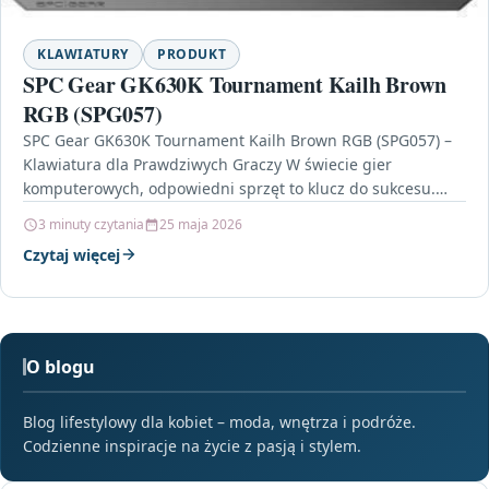
KLAWIATURY
PRODUKT
SPC Gear GK630K Tournament Kailh Brown
RGB (SPG057)
SPC Gear GK630K Tournament Kailh Brown RGB (SPG057) –
Klawiatura dla Prawdziwych Graczy W świecie gier
komputerowych, odpowiedni sprzęt to klucz do sukcesu.
Klawiatura…
3 minuty czytania
25 maja 2026
Czytaj więcej
O blogu
Blog lifestylowy dla kobiet – moda, wnętrza i podróże.
Codzienne inspiracje na życie z pasją i stylem.