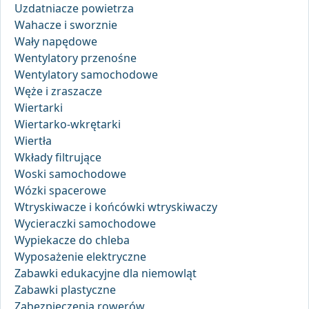
Uzdatniacze powietrza
Wahacze i sworznie
Wały napędowe
Wentylatory przenośne
Wentylatory samochodowe
Węże i zraszacze
Wiertarki
Wiertarko-wkrętarki
Wiertła
Wkłady filtrujące
Woski samochodowe
Wózki spacerowe
Wtryskiwacze i końcówki wtryskiwaczy
Wycieraczki samochodowe
Wypiekacze do chleba
Wyposażenie elektryczne
Zabawki edukacyjne dla niemowląt
Zabawki plastyczne
Zabezpieczenia rowerów