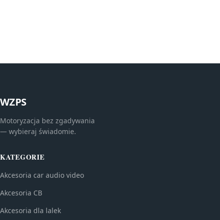
WZPS
Motoryzacja bez zgadywania
— wybieraj świadomie.
KATEGORIE
Akcesoria car audio video
Akcesoria CB
Akcesoria dla lalek