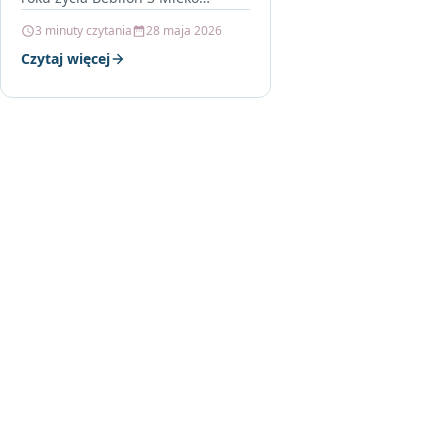
modyfikowane powyżej 1 roku
3 minuty czytania
28 maja 2026
życia 800g to produkt…
Czytaj więcej