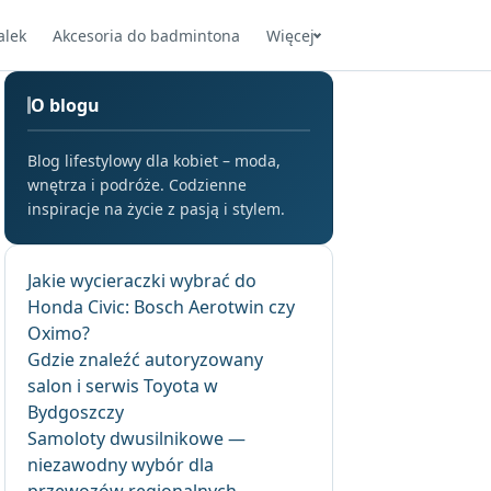
alek
Akcesoria do badmintona
Więcej
O blogu
Blog lifestylowy dla kobiet – moda,
wnętrza i podróże. Codzienne
inspiracje na życie z pasją i stylem.
Jakie wycieraczki wybrać do
Honda Civic: Bosch Aerotwin czy
Oximo?
Gdzie znaleźć autoryzowany
salon i serwis Toyota w
Bydgoszczy
Samoloty dwusilnikowe —
niezawodny wybór dla