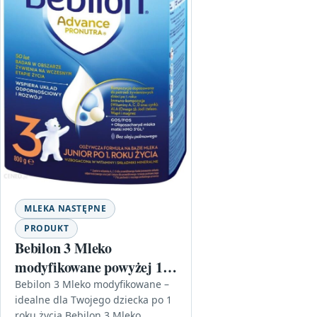
MLEKA NASTĘPNE
PRODUKT
Bebilon 3 Mleko
modyfikowane powyżej 1
roku życia 800g
Bebilon 3 Mleko modyfikowane –
idealne dla Twojego dziecka po 1
roku życia Bebilon 3 Mleko