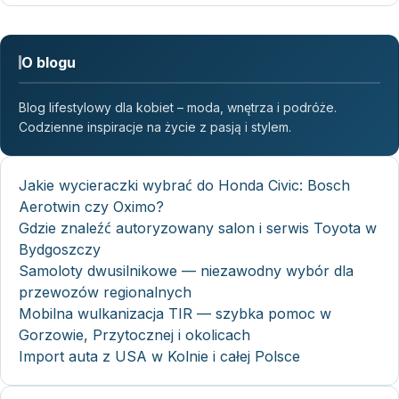
O blogu
Blog lifestylowy dla kobiet – moda, wnętrza i podróże.
Codzienne inspiracje na życie z pasją i stylem.
Jakie wycieraczki wybrać do Honda Civic: Bosch
Aerotwin czy Oximo?
Gdzie znaleźć autoryzowany salon i serwis Toyota w
Bydgoszczy
Samoloty dwusilnikowe — niezawodny wybór dla
przewozów regionalnych
Mobilna wulkanizacja TIR — szybka pomoc w
Gorzowie, Przytocznej i okolicach
Import auta z USA w Kolnie i całej Polsce