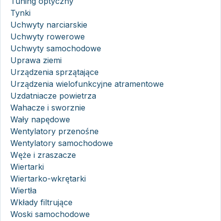
Tuning optyczny
Tynki
Uchwyty narciarskie
Uchwyty rowerowe
Uchwyty samochodowe
Uprawa ziemi
Urządzenia sprzątające
Urządzenia wielofunkcyjne atramentowe
Uzdatniacze powietrza
Wahacze i sworznie
Wały napędowe
Wentylatory przenośne
Wentylatory samochodowe
Węże i zraszacze
Wiertarki
Wiertarko-wkrętarki
Wiertła
Wkłady filtrujące
Woski samochodowe