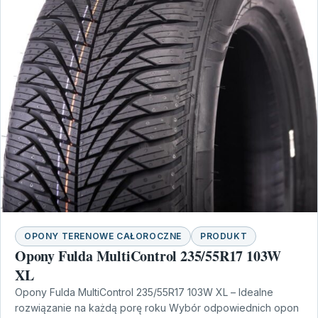
OPONY TERENOWE CAŁOROCZNE
PRODUKT
Opony Fulda MultiControl 235/55R17 103W
XL
Opony Fulda MultiControl 235/55R17 103W XL – Idealne
rozwiązanie na każdą porę roku Wybór odpowiednich opon