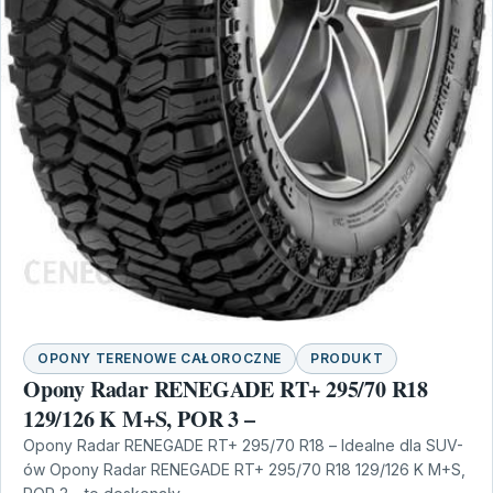
OPONY TERENOWE CAŁOROCZNE
PRODUKT
Opony Radar RENEGADE RT+ 295/70 R18
129/126 K M+S, POR 3 –
Opony Radar RENEGADE RT+ 295/70 R18 – Idealne dla SUV-
ów Opony Radar RENEGADE RT+ 295/70 R18 129/126 K M+S,