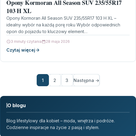
Opony Kormoran All Season SUV 235/55R17
103 H XL
Opony Kormoran All Season SUV 235/55R17 103 H XL –
idealny wybór na każdą porę roku Wybór odpowiednich
opon do pojazdu to kluczowy element…
3 minuty czytania
28 maja 2026
Czytaj więcej
1
2
3
Następna →
O blogu
Blog lifestylowy dla kobiet – moda, wnętrza i podróże.
Codzienne inspiracje na życie z pasją i stylem.