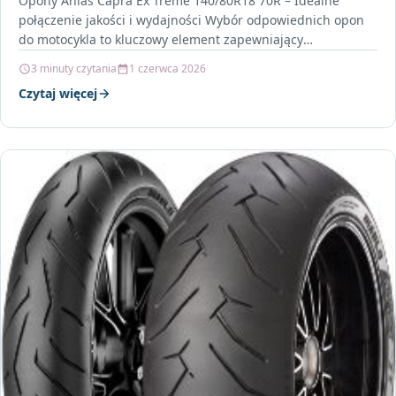
Opony Anlas Capra Ex Treme 140/80R18 70R – Idealne
połączenie jakości i wydajności Wybór odpowiednich opon
do motocykla to kluczowy element zapewniający
bezpieczeństwo i…
3 minuty czytania
1 czerwca 2026
Czytaj więcej