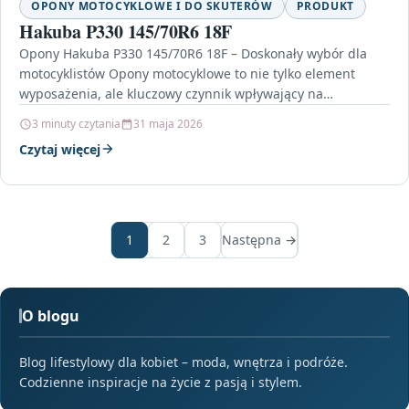
OPONY MOTOCYKLOWE I DO SKUTERÓW
PRODUKT
Hakuba P330 145/70R6 18F
Opony Hakuba P330 145/70R6 18F – Doskonały wybór dla
motocyklistów Opony motocyklowe to nie tylko element
wyposażenia, ale kluczowy czynnik wpływający na
bezpieczeństwo i…
3 minuty czytania
31 maja 2026
Czytaj więcej
1
2
3
Następna →
O blogu
Blog lifestylowy dla kobiet – moda, wnętrza i podróże.
Codzienne inspiracje na życie z pasją i stylem.