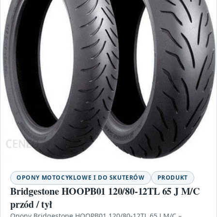
OPONY MOTOCYKLOWE I DO SKUTERÓW
PRODUKT
Bridgestone HOOPB01 120/80-12TL 65 J M/C
przód / tył
Opony Bridgestone HOOPB01 120/80-12TL 65 J M/C –