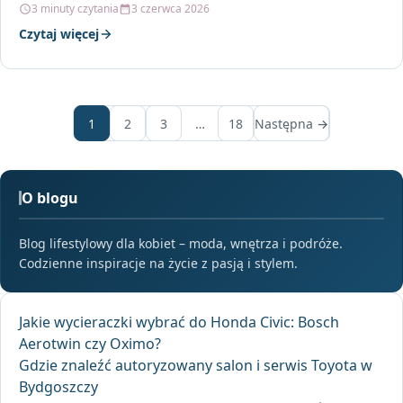
3 minuty czytania
3 czerwca 2026
Czytaj więcej
1
2
3
…
18
Następna →
O blogu
Blog lifestylowy dla kobiet – moda, wnętrza i podróże.
Codzienne inspiracje na życie z pasją i stylem.
Jakie wycieraczki wybrać do Honda Civic: Bosch
Aerotwin czy Oximo?
Gdzie znaleźć autoryzowany salon i serwis Toyota w
Bydgoszczy