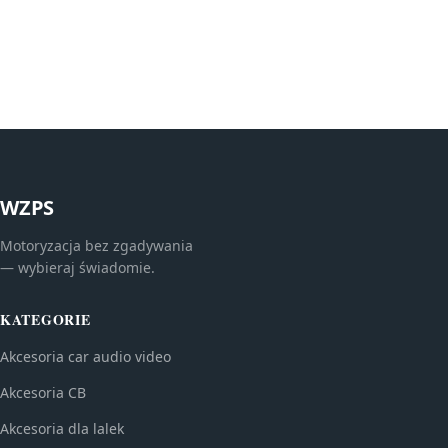
WZPS
Motoryzacja bez zgadywania
— wybieraj świadomie.
KATEGORIE
Akcesoria car audio video
Akcesoria CB
Akcesoria dla lalek