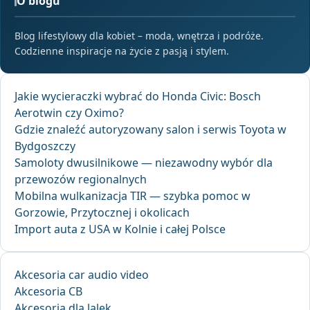
O blogu
Blog lifestylowy dla kobiet – moda, wnętrza i podróże.
Codzienne inspiracje na życie z pasją i stylem.
Jakie wycieraczki wybrać do Honda Civic: Bosch
Aerotwin czy Oximo?
Gdzie znaleźć autoryzowany salon i serwis Toyota w
Bydgoszczy
Samoloty dwusilnikowe — niezawodny wybór dla
przewozów regionalnych
Mobilna wulkanizacja TIR — szybka pomoc w
Gorzowie, Przytocznej i okolicach
Import auta z USA w Kolnie i całej Polsce
Akcesoria car audio video
Akcesoria CB
Akcesoria dla lalek