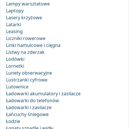
Lampy warsztatowe
Laptopy
Lasery krzyżowe
Latarki
Leasing
Liczniki rowerowe
Linki hamulcowe i cięgna
Listwy na zderzak
Lodówki
Lornetki
Lunety obserwacyjne
Lustrzanki cyfrowe
Lutownice
Ładowarki akumulatory i zasilacze
Ładowarki do telefonów
Ładowarki i zasilacze
Łańcuchy śniegowe
Łodzie
Łopaty szpadle i widły