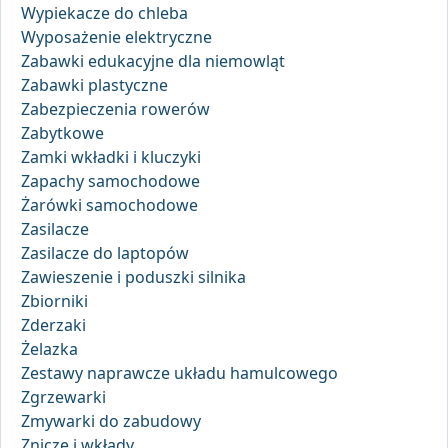
Wypiekacze do chleba
Wyposażenie elektryczne
Zabawki edukacyjne dla niemowląt
Zabawki plastyczne
Zabezpieczenia rowerów
Zabytkowe
Zamki wkładki i kluczyki
Zapachy samochodowe
Żarówki samochodowe
Zasilacze
Zasilacze do laptopów
Zawieszenie i poduszki silnika
Zbiorniki
Zderzaki
Żelazka
Zestawy naprawcze układu hamulcowego
Zgrzewarki
Zmywarki do zabudowy
Znicze i wkłady