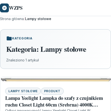
WZPS
Strona główna
/
Lampy stołowe
KATEGORIA
Kategoria:
Lampy stołowe
Znaleziono 1 artykuł
LAMPY STOŁOWE
PRODUKT
Lampa Yeelight Lampka do szafy z czujnikiem
ruchu Closet Light 60cm (Srebrna) 4000K
Odkryj innowacyjność lampy Yeelight Closet Light W