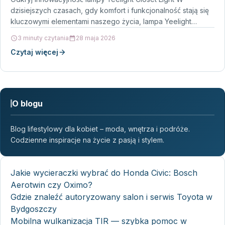
(YLBGD0046S)
dzisiejszych czasach, gdy komfort i funkcjonalność stają się
kluczowymi elementami naszego życia, lampa Yeelight
Lampka do szafy…
3 minuty czytania
28 maja 2026
Czytaj więcej
O blogu
Blog lifestylowy dla kobiet – moda, wnętrza i podróże.
Codzienne inspiracje na życie z pasją i stylem.
Jakie wycieraczki wybrać do Honda Civic: Bosch
Aerotwin czy Oximo?
Gdzie znaleźć autoryzowany salon i serwis Toyota w
Bydgoszczy
Mobilna wulkanizacja TIR — szybka pomoc w