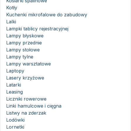
Kosiarki spalinowe
Kotły
Kuchenki mikrofalowe do zabudowy
Lalki
Lampki tablicy rejestracyjnej
Lampy błyskowe
Lampy przednie
Lampy stołowe
Lampy tylne
Lampy warsztatowe
Laptopy
Lasery krzyżowe
Latarki
Leasing
Liczniki rowerowe
Linki hamulcowe i cięgna
Listwy na zderzak
Lodówki
Lornetki