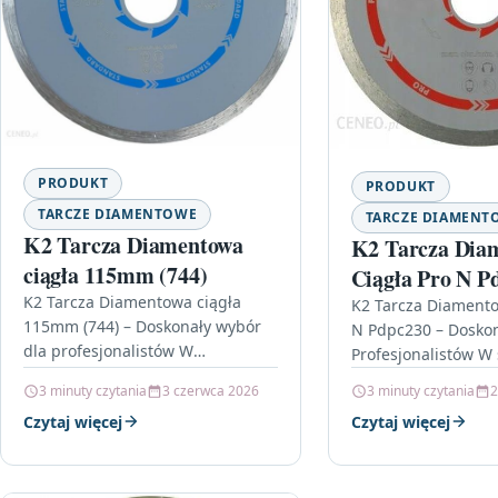
PRODUKT
PRODUKT
TARCZE DIAMENTOWE
TARCZE DIAMENT
K2 Tarcza Diamentowa
K2 Tarcza Dia
ciągła 115mm (744)
Ciągła Pro N P
K2 Tarcza Diamentowa ciągła
Npdpc230
K2 Tarcza Diamento
115mm (744) – Doskonały wybór
N Pdpc230 – Doskon
dla profesjonalistów W
Profesjonalistów W 
dzisiejszych czasach, kiedy jakość
narzędzi budowlany
3 minuty czytania
3 czerwca 2026
3 minuty czytania
2
i wydajność prac budowlanych są
remontowych, wybó
Czytaj więcej
Czytaj więcej
na pierwszym miejscu,…
odpowiednich akces
kluczowy. Dlatego…