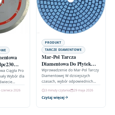
PRODUKT
TARCZE DIAMENTOWE
OWE
Mar-Pol Tarcza
mentowa
Diamentowa Do Płytek
dpc230
Gresu Pad 100Mm P1500
Wprowadzenie do Mar-Pol Tarczy
wa Ciągła Pro
Diamentowej W dzisiejszych
ały Wybór dla
M08867
czasach, wybór odpowiednich
świecie
narzędzi do obróbki materiałów
ch i
 czerwca 2026
3 minuty czytania
29 maja 2026
budowlanych jest kluczowy dla
r
Czytaj więcej
osiągnięcia wysokiej jakości
oriów jest
wykończenia. Jednym z…