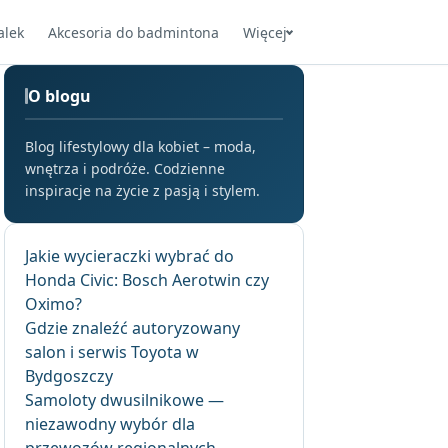
alek
Akcesoria do badmintona
Więcej
O blogu
Blog lifestylowy dla kobiet – moda,
wnętrza i podróże. Codzienne
inspiracje na życie z pasją i stylem.
Jakie wycieraczki wybrać do
Honda Civic: Bosch Aerotwin czy
Oximo?
Gdzie znaleźć autoryzowany
salon i serwis Toyota w
Bydgoszczy
Samoloty dwusilnikowe —
niezawodny wybór dla