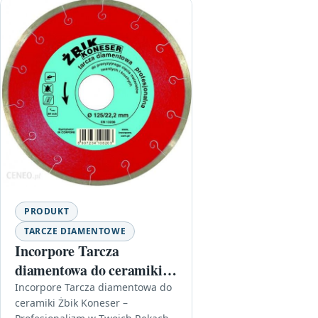
PRODUKT
TARCZE DIAMENTOWE
Incorpore Tarcza
diamentowa do ceramiki
Żbik Koneser, pełna
Incorpore Tarcza diamentowa do
ceramiki Żbik Koneser –
250mm 32/25,4mm 10850