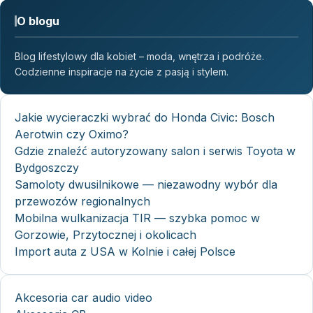
O blogu
Blog lifestylowy dla kobiet – moda, wnętrza i podróże.
Codzienne inspiracje na życie z pasją i stylem.
Jakie wycieraczki wybrać do Honda Civic: Bosch
Aerotwin czy Oximo?
Gdzie znaleźć autoryzowany salon i serwis Toyota w
Bydgoszczy
Samoloty dwusilnikowe — niezawodny wybór dla
przewozów regionalnych
Mobilna wulkanizacja TIR — szybka pomoc w
Gorzowie, Przytocznej i okolicach
Import auta z USA w Kolnie i całej Polsce
Akcesoria car audio video