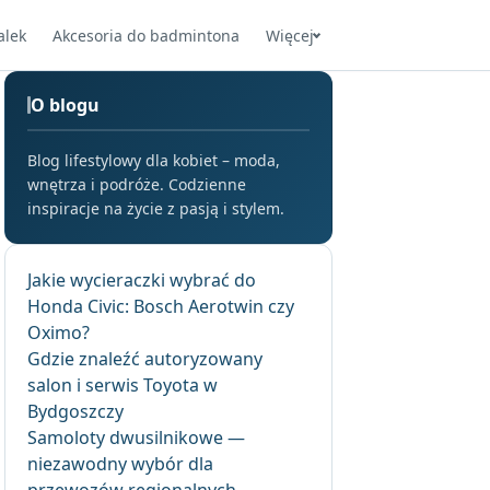
alek
Akcesoria do badmintona
Więcej
O blogu
Blog lifestylowy dla kobiet – moda,
wnętrza i podróże. Codzienne
inspiracje na życie z pasją i stylem.
Jakie wycieraczki wybrać do
Honda Civic: Bosch Aerotwin czy
Oximo?
Gdzie znaleźć autoryzowany
salon i serwis Toyota w
Bydgoszczy
Samoloty dwusilnikowe —
niezawodny wybór dla