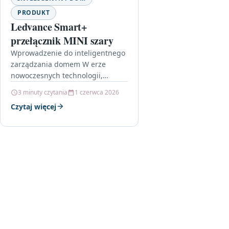
PRODUKT
Ledvance Smart+
przełącznik MINI szary
Wprowadzenie do inteligentnego
zarządzania domem W erze
nowoczesnych technologii,
inteligentne rozwiązania
3 minuty czytania
1 czerwca 2026
zaczynają dominować w naszych
Czytaj więcej
domach. Jednym z produktów,
który wprowadza nas w świat…