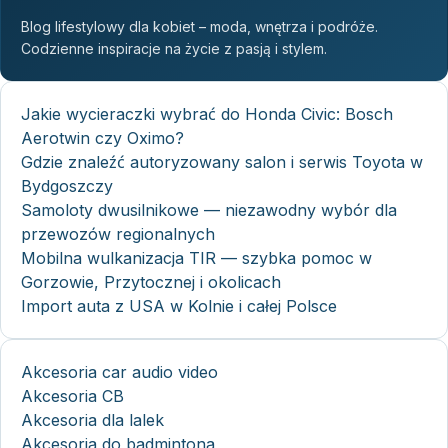
Blog lifestylowy dla kobiet – moda, wnętrza i podróże.
Codzienne inspiracje na życie z pasją i stylem.
Jakie wycieraczki wybrać do Honda Civic: Bosch
Aerotwin czy Oximo?
Gdzie znaleźć autoryzowany salon i serwis Toyota w
Bydgoszczy
Samoloty dwusilnikowe — niezawodny wybór dla
przewozów regionalnych
Mobilna wulkanizacja TIR — szybka pomoc w
Gorzowie, Przytocznej i okolicach
Import auta z USA w Kolnie i całej Polsce
Akcesoria car audio video
Akcesoria CB
Akcesoria dla lalek
Akcesoria do badmintona