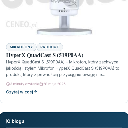
MIKROFONY
PRODUKT
HyperX QuadCast S (519P0AA)
HyperX QuadCast S (519P0AA) – Mikrofon, który zachwyca
jakością i stylem Mikrofon HyperX QuadCast S (519P0AA) to
produkt, który z pewnością przyciągnie uwagę nie…
3 minuty czytania
28 maja 2026
Czytaj więcej
O blogu