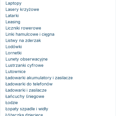
Laptopy
Lasery krzyżowe
Latarki
Leasing
Liczniki rowerowe
Linki hamulcowe i cięgna
Listwy na zderzak
Lodówki
Lornetki
Lunety obserwacyjne
Lustrzanki cyfrowe
Lutownice
Ładowarki akumulatory i zasilacze
Ładowarki do telefonów
Ładowarki i zasilacze
Łańcuchy śniegowe
Łodzie
Łopaty szpadle i widły
Łóżeczka dziecięce