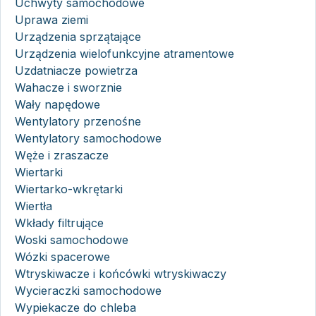
Uchwyty samochodowe
Uprawa ziemi
Urządzenia sprzątające
Urządzenia wielofunkcyjne atramentowe
Uzdatniacze powietrza
Wahacze i sworznie
Wały napędowe
Wentylatory przenośne
Wentylatory samochodowe
Węże i zraszacze
Wiertarki
Wiertarko-wkrętarki
Wiertła
Wkłady filtrujące
Woski samochodowe
Wózki spacerowe
Wtryskiwacze i końcówki wtryskiwaczy
Wycieraczki samochodowe
Wypiekacze do chleba