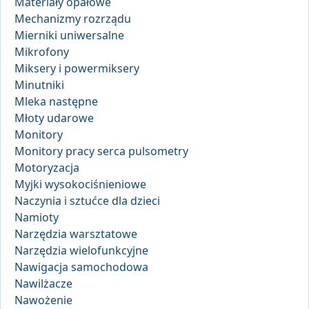
Materiały opałowe
Mechanizmy rozrządu
Mierniki uniwersalne
Mikrofony
Miksery i powermiksery
Minutniki
Mleka następne
Młoty udarowe
Monitory
Monitory pracy serca pulsometry
Motoryzacja
Myjki wysokociśnieniowe
Naczynia i sztućce dla dzieci
Namioty
Narzędzia warsztatowe
Narzędzia wielofunkcyjne
Nawigacja samochodowa
Nawilżacze
Nawożenie