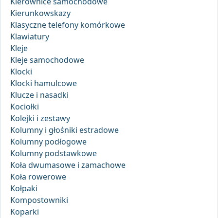
Kierownice samochodowe
Kierunkowskazy
Klasyczne telefony komórkowe
Klawiatury
Kleje
Kleje samochodowe
Klocki
Klocki hamulcowe
Klucze i nasadki
Kociołki
Kolejki i zestawy
Kolumny i głośniki estradowe
Kolumny podłogowe
Kolumny podstawkowe
Koła dwumasowe i zamachowe
Koła rowerowe
Kołpaki
Kompostowniki
Koparki