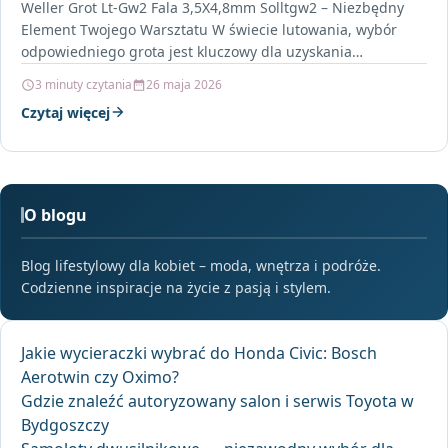
Weller Grot Lt-Gw2 Fala 3,5X4,8mm Solltgw2 – Niezbędny
Element Twojego Warsztatu W świecie lutowania, wybór
odpowiedniego grota jest kluczowy dla uzyskania
profesjonalnych efektów. Weller…
3 minuty czytania
26 maja 2026
Czytaj więcej
O blogu
Blog lifestylowy dla kobiet – moda, wnętrza i podróże.
Codzienne inspiracje na życie z pasją i stylem.
Jakie wycieraczki wybrać do Honda Civic: Bosch
Aerotwin czy Oximo?
Gdzie znaleźć autoryzowany salon i serwis Toyota w
Bydgoszczy