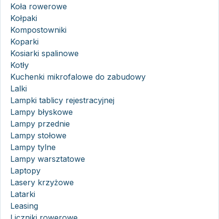
Koła rowerowe
Kołpaki
Kompostowniki
Koparki
Kosiarki spalinowe
Kotły
Kuchenki mikrofalowe do zabudowy
Lalki
Lampki tablicy rejestracyjnej
Lampy błyskowe
Lampy przednie
Lampy stołowe
Lampy tylne
Lampy warsztatowe
Laptopy
Lasery krzyżowe
Latarki
Leasing
Liczniki rowerowe