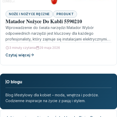
NOŻE I NOŻYCE RĘCZNE
PRODUKT
Matador Nożyce Do Kabli 5590210
Wprowadzenie do świata narzędzi Matador Wybór
odpowiednich narzędzi jest kluczowy dla każdego
profesjonalisty, który zajmuje się instalacjami elektrycznymi.
Wśród szerokiej gamy produktów, Matador Nożyce…
3 minuty czytania
29 maja 2026
Czytaj więcej
O blogu
Blog lifestylowy dla kobiet – moda, wnętrza i podróże.
Codzienne inspiracje na życie z pasją i stylem.