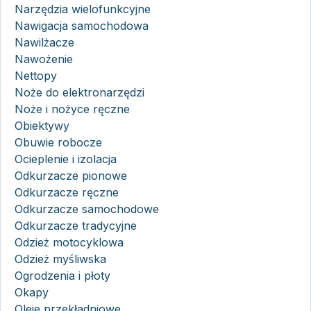
Narzędzia wielofunkcyjne
Nawigacja samochodowa
Nawilżacze
Nawożenie
Nettopy
Noże do elektronarzędzi
Noże i nożyce ręczne
Obiektywy
Obuwie robocze
Ocieplenie i izolacja
Odkurzacze pionowe
Odkurzacze ręczne
Odkurzacze samochodowe
Odkurzacze tradycyjne
Odzież motocyklowa
Odzież myśliwska
Ogrodzenia i płoty
Okapy
Oleje przekładniowe