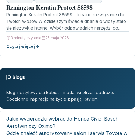
Remington Keratin Protect S8598
Remington Keratin Protect S8598 – Idealne rozwiązanie dla
Twoich włosów W dzisiejszym świecie dbanie o włosy stało
się niezwykle istotne. Wybór odpowiednich narzędzi do…
3 minuty czytania
25 maja 2026
Czytaj więcej
O blogu
Blog lifestylowy dla kobiet – moda, wnętrza i podróże.
Codzienne inspiracje na życie z pasją i stylem.
Jakie wycieraczki wybrać do Honda Civic: Bosch
Aerotwin czy Oximo?
Gdzie znaleźć autoryzowany salon i serwis Toyota w