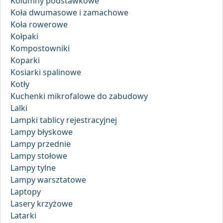
Kolumny podstawkowe
Koła dwumasowe i zamachowe
Koła rowerowe
Kołpaki
Kompostowniki
Koparki
Kosiarki spalinowe
Kotły
Kuchenki mikrofalowe do zabudowy
Lalki
Lampki tablicy rejestracyjnej
Lampy błyskowe
Lampy przednie
Lampy stołowe
Lampy tylne
Lampy warsztatowe
Laptopy
Lasery krzyżowe
Latarki