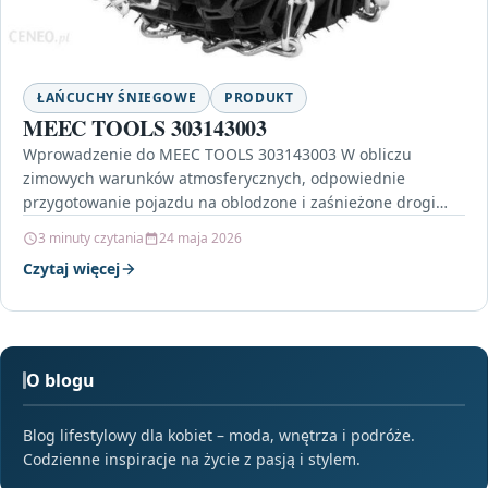
ŁAŃCUCHY ŚNIEGOWE
PRODUKT
MEEC TOOLS 303143003
Wprowadzenie do MEEC TOOLS 303143003 W obliczu
zimowych warunków atmosferycznych, odpowiednie
przygotowanie pojazdu na oblodzone i zaśnieżone drogi
staje się kluczowe. Właśnie dlatego MEEC…
3 minuty czytania
24 maja 2026
Czytaj więcej
O blogu
Blog lifestylowy dla kobiet – moda, wnętrza i podróże.
Codzienne inspiracje na życie z pasją i stylem.