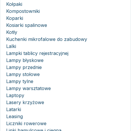
Kołpaki
Kompostowniki
Koparki
Kosiarki spalinowe
Kotły
Kuchenki mikrofalowe do zabudowy
Lalki
Lampki tablicy rejestracyjnej
Lampy błyskowe
Lampy przednie
Lampy stołowe
Lampy tylne
Lampy warsztatowe
Laptopy
Lasery krzyżowe
Latarki
Leasing
Liczniki rowerowe
Linki hamulcowe i cięgna