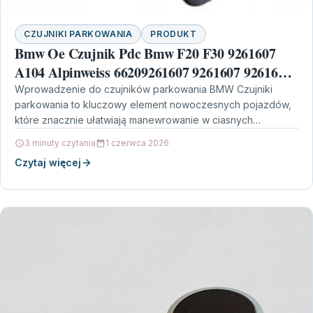
CZUJNIKI PARKOWANIA
PRODUKT
Bmw Oe Czujnik Pdc Bmw F20 F30 9261607
A104 Alpinweiss 66209261607 9261607 9261607
A104
Wprowadzenie do czujników parkowania BMW Czujniki
parkowania to kluczowy element nowoczesnych pojazdów,
które znacznie ułatwiają manewrowanie w ciasnych
przestrzeniach. W szczególności, model Bmw Oe…
3 minuty czytania
1 czerwca 2026
Czytaj więcej