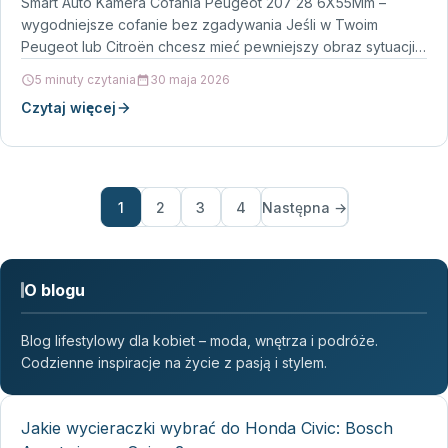
Smart Auto Kamera Cofania Peugeot 207 28 6X55Mm –
wygodniejsze cofanie bez zgadywania Jeśli w Twoim
Peugeot lub Citroën chcesz mieć pewniejszy obraz sytuacji…
5 minuty czytania
30 maja 2026
Czytaj więcej
1
2
3
4
Następna →
O blogu
Blog lifestylowy dla kobiet – moda, wnętrza i podróże.
Codzienne inspiracje na życie z pasją i stylem.
Jakie wycieraczki wybrać do Honda Civic: Bosch