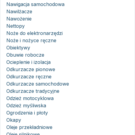
Nawigacja samochodowa
Nawilżacze
Nawożenie
Nettopy
Noże do elektronarzędzi
Noże i nożyce ręczne
Obiektywy
Obuwie robocze
Ocieplenie i izolacja
Odkurzacze pionowe
Odkurzacze ręczne
Odkurzacze samochodowe
Odkurzacze tradycyjne
Odzież motocyklowa
Odzież myśliwska
Ogrodzenia i płoty
Okapy
Oleje przekładniowe
Oleje silnikowe