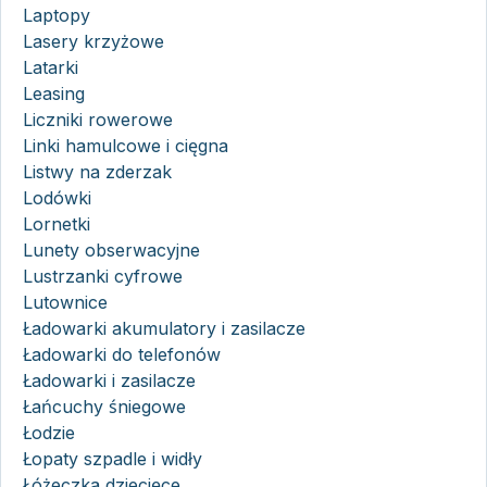
Laptopy
Lasery krzyżowe
Latarki
Leasing
Liczniki rowerowe
Linki hamulcowe i cięgna
Listwy na zderzak
Lodówki
Lornetki
Lunety obserwacyjne
Lustrzanki cyfrowe
Lutownice
Ładowarki akumulatory i zasilacze
Ładowarki do telefonów
Ładowarki i zasilacze
Łańcuchy śniegowe
Łodzie
Łopaty szpadle i widły
Łóżeczka dziecięce