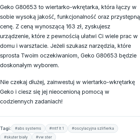
Geko G80653 to wiertarko-wkrętarka, która łączy w
sobie wysoką jakość, funkcjonalność oraz przystępną
cenę. Z ceną wynoszącą 163 zł, zyskujesz
urządzenie, które z pewnością ułatwi Ci wiele prac w
domu i warsztacie. Jeżeli szukasz narzędzia, które
sprosta Twoim oczekiwaniom, Geko G80653 będzie
doskonałym wyborem.
Nie czekaj dłużej, zainwestuj w wiertarko-wkrętarkę
Geko i ciesz się jej nieocenioną pomocą w
codziennych zadaniach!
Tagi:
#abs systems
#mtf lt 1
#oscylacyjna szlifierka
#skuter biały
#vw ster