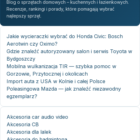
Blog o sprzętach domowych – kuchennych i łazienkowych.
Recenzje, rankingi i porady, które pomagają wybrać
najlepszy sprzęt.
Jakie wycieraczki wybrać do Honda Civic: Bosch
Aerotwin czy Oximo?
Gdzie znaleźć autoryzowany salon i serwis Toyota w
Bydgoszczy
Mobilna wulkanizacja TIR — szybka pomoc w
Gorzowie, Przytocznej i okolicach
Import auta z USA w Kolnie i całej Polsce
Poleasingowa Mazda — jak znaleźć niezawodny
egzemplarz?
Akcesoria car audio video
Akcesoria CB
Akcesoria dla lalek
Akcesoria do badmintona