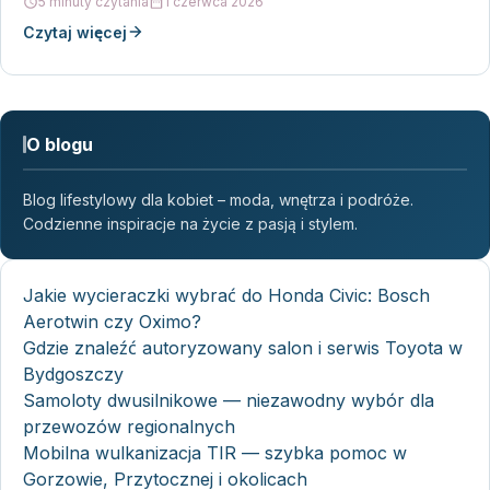
5 minuty czytania
1 czerwca 2026
Czytaj więcej
O blogu
Blog lifestylowy dla kobiet – moda, wnętrza i podróże.
Codzienne inspiracje na życie z pasją i stylem.
Jakie wycieraczki wybrać do Honda Civic: Bosch
Aerotwin czy Oximo?
Gdzie znaleźć autoryzowany salon i serwis Toyota w
Bydgoszczy
Samoloty dwusilnikowe — niezawodny wybór dla
przewozów regionalnych
Mobilna wulkanizacja TIR — szybka pomoc w
Gorzowie, Przytocznej i okolicach