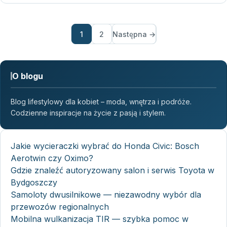
1
2
Następna →
O blogu
Blog lifestylowy dla kobiet – moda, wnętrza i podróże.
Codzienne inspiracje na życie z pasją i stylem.
Jakie wycieraczki wybrać do Honda Civic: Bosch
Aerotwin czy Oximo?
Gdzie znaleźć autoryzowany salon i serwis Toyota w
Bydgoszczy
Samoloty dwusilnikowe — niezawodny wybór dla
przewozów regionalnych
Mobilna wulkanizacja TIR — szybka pomoc w