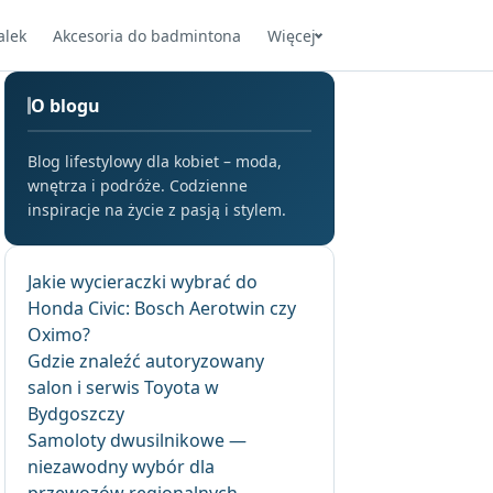
alek
Akcesoria do badmintona
Więcej
O blogu
Blog lifestylowy dla kobiet – moda,
wnętrza i podróże. Codzienne
inspiracje na życie z pasją i stylem.
Jakie wycieraczki wybrać do
Honda Civic: Bosch Aerotwin czy
Oximo?
Gdzie znaleźć autoryzowany
salon i serwis Toyota w
Bydgoszczy
Samoloty dwusilnikowe —
niezawodny wybór dla