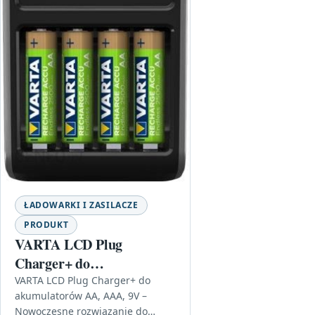
ŁADOWARKI I ZASILACZE
PRODUKT
VARTA LCD Plug
Charger+ do
akumulatorów
VARTA LCD Plug Charger+ do
akumulatorów AA, AAA, 9V –
AA,AAA,9V
Nowoczesne rozwiązanie do