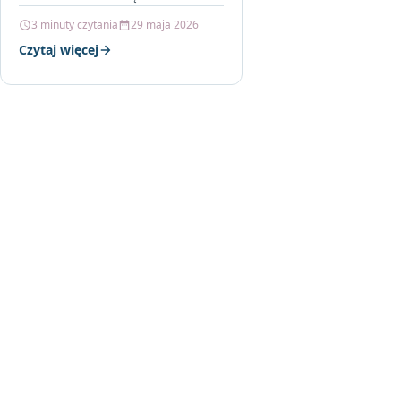
ładowania W dzisiejszych
3 minuty czytania
29 maja 2026
czasach, kiedy oszczędność
Czytaj więcej
energii oraz dbałość o
środowisko…