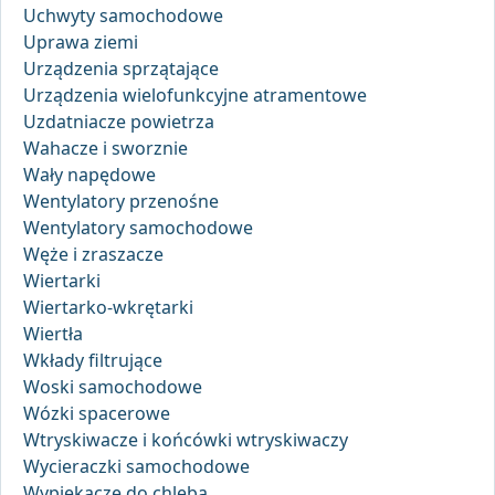
Uchwyty samochodowe
Uprawa ziemi
Urządzenia sprzątające
Urządzenia wielofunkcyjne atramentowe
Uzdatniacze powietrza
Wahacze i sworznie
Wały napędowe
Wentylatory przenośne
Wentylatory samochodowe
Węże i zraszacze
Wiertarki
Wiertarko-wkrętarki
Wiertła
Wkłady filtrujące
Woski samochodowe
Wózki spacerowe
Wtryskiwacze i końcówki wtryskiwaczy
Wycieraczki samochodowe
Wypiekacze do chleba