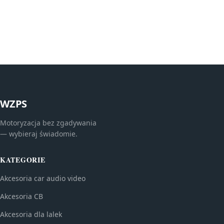
WZPS
Motoryzacja bez zgadywania
— wybieraj świadomie.
KATEGORIE
Akcesoria car audio video
Akcesoria CB
Akcesoria dla lalek