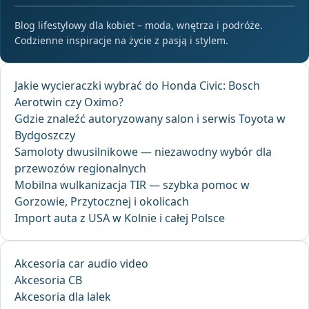
Blog lifestylowy dla kobiet – moda, wnętrza i podróże.
Codzienne inspiracje na życie z pasją i stylem.
Jakie wycieraczki wybrać do Honda Civic: Bosch
Aerotwin czy Oximo?
Gdzie znaleźć autoryzowany salon i serwis Toyota w
Bydgoszczy
Samoloty dwusilnikowe — niezawodny wybór dla
przewozów regionalnych
Mobilna wulkanizacja TIR — szybka pomoc w
Gorzowie, Przytocznej i okolicach
Import auta z USA w Kolnie i całej Polsce
Akcesoria car audio video
Akcesoria CB
Akcesoria dla lalek