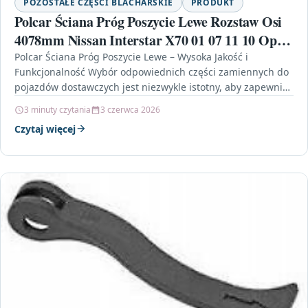
POZOSTAŁE CZĘŚCI BLACHARSKIE
PRODUKT
Polcar Ściana Próg Poszycie Lewe Rozstaw Osi
4078mm Nissan Interstar X70 01 07 11 10 Opel
Movano 07 07 01 10 Master 01 04 12 06 Renault
Polcar Ściana Próg Poszycie Lewe – Wysoka Jakość i
Funkcjonalność Wybór odpowiednich części zamiennych do
Mast
pojazdów dostawczych jest niezwykle istotny, aby zapewnić
ich długotrwałe…
3 minuty czytania
3 czerwca 2026
Czytaj więcej