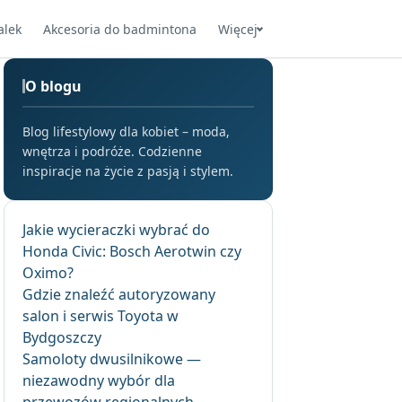
alek
Akcesoria do badmintona
Więcej
O blogu
Blog lifestylowy dla kobiet – moda,
wnętrza i podróże. Codzienne
inspiracje na życie z pasją i stylem.
Jakie wycieraczki wybrać do
Honda Civic: Bosch Aerotwin czy
Oximo?
Gdzie znaleźć autoryzowany
salon i serwis Toyota w
Bydgoszczy
Samoloty dwusilnikowe —
niezawodny wybór dla