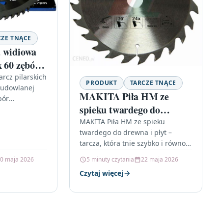
CZE TNĄCE
 widiowa
x 60 zębów
09075
rcz pilarskich
PRODUKT
TARCZE TNĄCE
budowlanej
MAKITA Piła HM ze
bór
spieku twardego do
dzi tnących
nie dla
drewna i płyt – do pilarek
MAKITA Piła HM ze spieku
. Wśród wielu
twardego do drewna i płyt –
ręcznych (D-03333)
któw…
tarcza, która tnie szybko i równo
Jeśli szukasz osprzętu do pilarek
0 maja 2026
5 minuty czytania
22 maja 2026
ręcznych, który…
Czytaj więcej