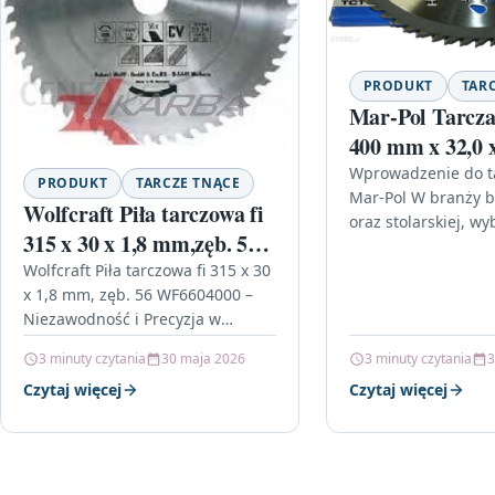
PRODUKT
TAR
Mar-Pol Tarcza
400 mm x 32,0 
power blade M
Wprowadzenie do ta
PRODUKT
TARCZE TNĄCE
Mar-Pol W branży 
Wolfcraft Piła tarczowa fi
oraz stolarskiej, wy
315 x 30 x 1,8 mm,zęb. 56
odpowiednich narzę
WF6604000
Wolfcraft Piła tarczowa fi 315 x 30
ma ogromne znacze
x 1,8 mm, zęb. 56 WF6604000 –
efektywności pracy
Niezawodność i Precyzja w
dostępnych produ
Twoich Rękach W dzisiejszym
3 minuty czytania
30 maja 2026
3 minuty czytania
3
świecie majsterkowania…
Czytaj więcej
Czytaj więcej