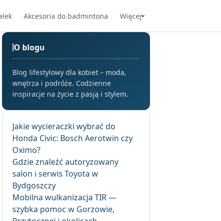
alek
Akcesoria do badmintona
Więcej
O blogu
Blog lifestylowy dla kobiet – moda,
wnętrza i podróże. Codzienne
inspiracje na życie z pasją i stylem.
Jakie wycieraczki wybrać do
Honda Civic: Bosch Aerotwin czy
Oximo?
Gdzie znaleźć autoryzowany
salon i serwis Toyota w
Bydgoszczy
Mobilna wulkanizacja TIR —
szybka pomoc w Gorzowie,