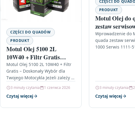
CZĘŚCI DO QUAD
PRODUKT
Motul Olej do 
zestaw serwiso
CZĘŚCI DO QUADÓW
1000 Serwis 11
Wprowadzenie do M
quada zestaw serw
PRODUKT
152-MOB
1000 Serwis 1111-
Motul Olej 5100 2L
MOB Quady zyskał
10W40 + Filtr Gratis
popularność w ostat
Quad Cross
Motul Olej 5100 2L 10W40 + Filtr
ich właściciele cor
Gratis – Doskonały Wybór dla
OM510010W402LHF
Twojego Motocykla Jeżeli zależy Ci
na niezawodności i wysokiej
3 minuty czytania
1 czerwca 2026
3 minuty czytania
2
wydajności swojego motocykla,…
Czytaj więcej
Czytaj więcej