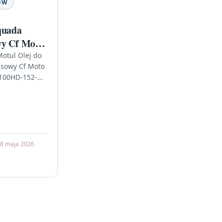
ÓW
quada
wy Cf Moto
11-5100HD-
otul Olej do
isowy Cf Moto
5100HD-152-
y ogromną
nich latach, a
az…
8 maja 2026