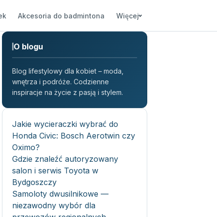
ek
Akcesoria do badmintona
Więcej
O blogu
Blog lifestylowy dla kobiet – moda,
wnętrza i podróże. Codzienne
inspiracje na życie z pasją i stylem.
Jakie wycieraczki wybrać do
Honda Civic: Bosch Aerotwin czy
Oximo?
Gdzie znaleźć autoryzowany
salon i serwis Toyota w
Bydgoszczy
Samoloty dwusilnikowe —
niezawodny wybór dla