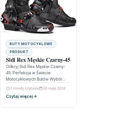
BUTY MOTOCYKLOWE
PRODUKT
Sidi Rex Męskie Czarny-45
Odkryj Sidi Rex Męskie Czarny-
45: Perfekcja w Świecie
Motocyklowych Butów Wybór
odpowiednich butów
3 minuty czytania
30 maja 2026
motocyklowych to kluczowy
Czytaj więcej
element dla każdego pasjonata
jazdy na dwóch kółkach.…