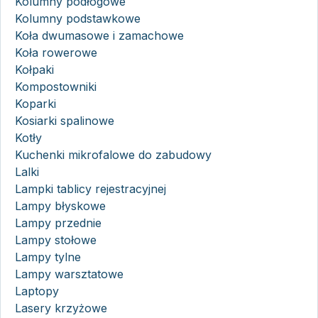
Kolumny podłogowe
Kolumny podstawkowe
Koła dwumasowe i zamachowe
Koła rowerowe
Kołpaki
Kompostowniki
Koparki
Kosiarki spalinowe
Kotły
Kuchenki mikrofalowe do zabudowy
Lalki
Lampki tablicy rejestracyjnej
Lampy błyskowe
Lampy przednie
Lampy stołowe
Lampy tylne
Lampy warsztatowe
Laptopy
Lasery krzyżowe