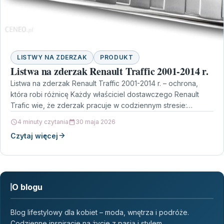
LISTWY NA ZDERZAK
PRODUKT
Listwa na zderzak Renault Traffic 2001-2014 r.
Listwa na zderzak Renault Traffic 2001-2014 r. – ochrona,
która robi różnicę Każdy właściciel dostawczego Renault
Trafic wie, że zderzak pracuje w codziennym stresie:…
4 minuty czytania
30 maja 2026
Czytaj więcej
O blogu
Blog lifestylowy dla kobiet – moda, wnętrza i podróże.
Codzienne inspiracje na życie z pasją i stylem.