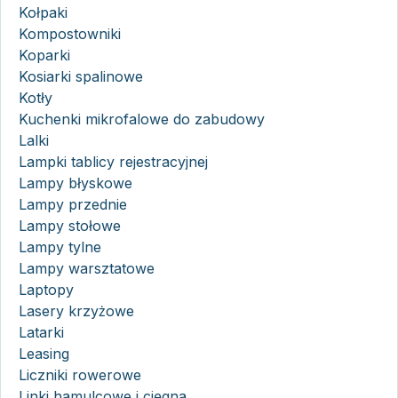
Kołpaki
Kompostowniki
Koparki
Kosiarki spalinowe
Kotły
Kuchenki mikrofalowe do zabudowy
Lalki
Lampki tablicy rejestracyjnej
Lampy błyskowe
Lampy przednie
Lampy stołowe
Lampy tylne
Lampy warsztatowe
Laptopy
Lasery krzyżowe
Latarki
Leasing
Liczniki rowerowe
Linki hamulcowe i cięgna