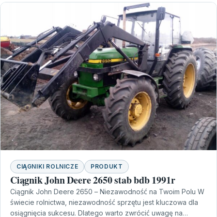
CIĄGNIKI ROLNICZE
PRODUKT
Ciągnik John Deere 2650 stab bdb 1991r
Ciągnik John Deere 2650 – Niezawodność na Twoim Polu W
świecie rolnictwa, niezawodność sprzętu jest kluczowa dla
osiągnięcia sukcesu. Dlatego warto zwrócić uwagę na…