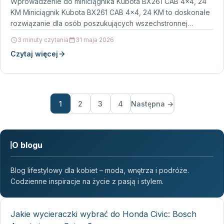
Wprowadzenie do miniciągnika Kubota BX261 CAB 4×4, 24
KM Miniciągnik Kubota BX261 CAB 4×4, 24 KM to doskonałe
rozwiązanie dla osób poszukujących wszechstronnej
maszyny…
3 minuty czytania
31 maja 2026
Czytaj więcej
1
2
3
4
Następna →
O blogu
Blog lifestylowy dla kobiet – moda, wnętrza i podróże.
Codzienne inspiracje na życie z pasją i stylem.
Jakie wycieraczki wybrać do Honda Civic: Bosch