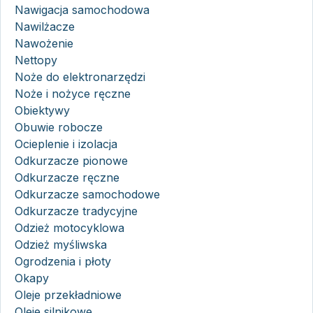
Nawigacja samochodowa
Nawilżacze
Nawożenie
Nettopy
Noże do elektronarzędzi
Noże i nożyce ręczne
Obiektywy
Obuwie robocze
Ocieplenie i izolacja
Odkurzacze pionowe
Odkurzacze ręczne
Odkurzacze samochodowe
Odkurzacze tradycyjne
Odzież motocyklowa
Odzież myśliwska
Ogrodzenia i płoty
Okapy
Oleje przekładniowe
Oleje silnikowe